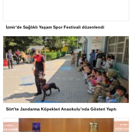
İzmir’de Sağlıklı Yaşam Spor Festivali düzenlendi
Siirt’te Jandarma Köpekleri Anaokulu’nda Gösteri Yaptı