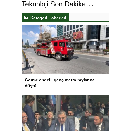
Teknoloji Son Dakika
ığdır
Kategori Haberleri
Görme engelli genç metro raylarına
düştü