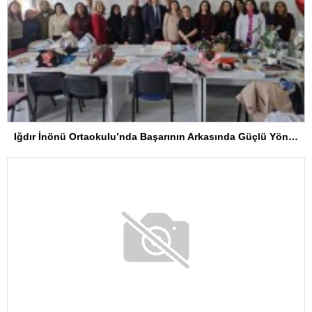
Iğdır İnönü Ortaokulu’nda Başarının Arkasında Güçlü Yönetim ve Özverili Eğitim Kadrosu Bulunuyor