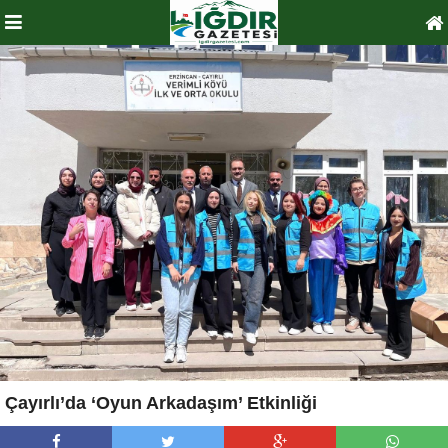
Çayırlı’da ‘Oyun Arkadaşım’ Etkinliği