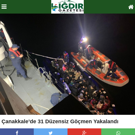
Çanakkale’de 31 Düzensiz Göçmen Yakalandı