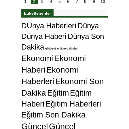
karar
Galatasaray’dan bakın ne istedi
1
2
3
4
5
6
7
8
9
10
Etiketlenenler
DÜnya Haberleri
Dünya
Dünya Haberi
Dünya Son
Dakika
ehlibeyt
ehlibeyt alimleri
Ekonomi
Ekonomi
Haberi
Ekonomi
Haberleri
Ekonomi Son
Dakika
Eğitim
Eğitim
Haberi
Eğitim Haberleri
Eğitim Son Dakika
Güncel
Güncel