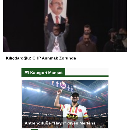
Kılıçdaroğlu: CHP Arınmak Zorunda
Kategori Manşet
ı
Antrenörlüğe ”Hayır” diyen Mertens,
Salihli S