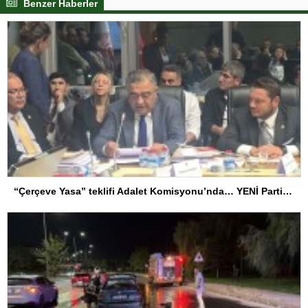
Benzer Haberler
“Çerçeve Yasa” teklifi Adalet Komisyonu’nda… YENİ Partili Tanrıkulu: Bir insana ‘Silahını bırak, ülkene dön, siyasal ve toplumsal hayata katıl’ diyorsanız, o insan kapıdan içeri girdiğinde başına ne geleceğini bilmelidir