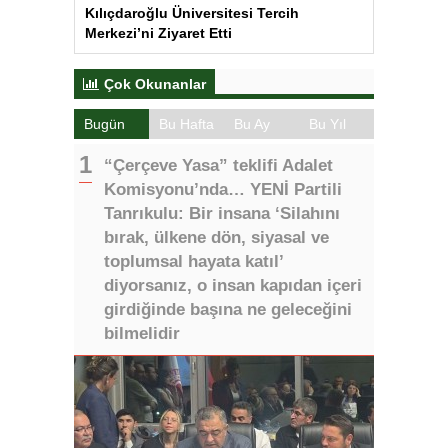
Kılıçdaroğlu Üniversitesi Tercih
Merkezi’ni Ziyaret Etti
Çok Okunanlar
Bugün
Bu Hafta
Bu Ay
Bu Yıl
“Çerçeve Yasa” teklifi Adalet
Komisyonu’nda… YENİ Partili
Tanrıkulu: Bir insana ‘Silahını
bırak, ülkene dön, siyasal ve
toplumsal hayata katıl’
diyorsanız, o insan kapıdan içeri
girdiğinde başına ne geleceğini
bilmelidir