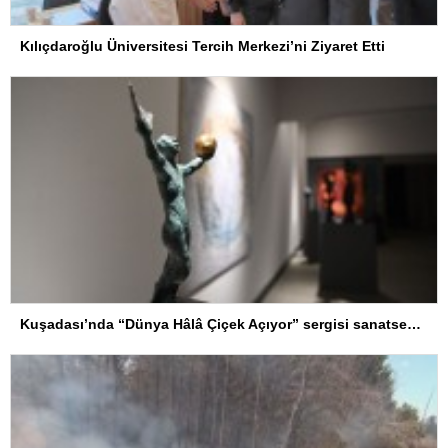
Kılıçdaroğlu Üniversitesi Tercih Merkezi’ni Ziyaret Etti
Kuşadası’nda “Dünya Hâlâ Çiçek Açıyor” sergisi sanatseverlerle buluşuyor