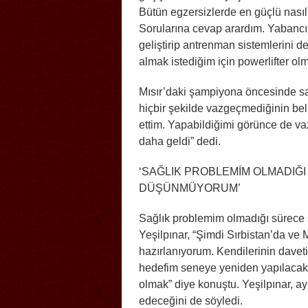
Bütün egzersizlerde en güçlü nasıl
Sorularına cevap arardım. Yabancı
geliştirip antrenman sistemlerini 
almak istediğim için powerlifter ol
Mısır’daki şampiyona öncesinde sak
hiçbir şekilde vazgeçmediğinin bel
ettim. Yapabildiğimi görünce de 
daha geldi” dedi.
‘SAĞLIK PROBLEMİM OLMADIĞ
DÜŞÜNMÜYORUM’
Sağlık problemim olmadığı sürece 
Yeşilpınar, “Şimdi Sırbistan’da ve
hazırlanıyorum. Kendilerinin daveti
hedefim seneye yeniden yapılacak
olmak” diye konuştu. Yeşilpınar, 
edeceğini de söyledi.