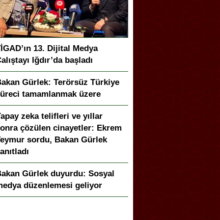
İGAD’ın 13. Dijital Medya
alıştayı Iğdır’da başladı
akan Gürlek: Terörsüz Türkiye
üreci tamamlanmak üzere
apay zeka telifleri ve yıllar
onra çözülen cinayetler: Ekrem
eymur sordu, Bakan Gürlek
anıtladı
akan Gürlek duyurdu: Sosyal
edya düzenlemesi geliyor