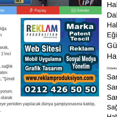
Hab
tle
Paylaş
Gönder
Da
Ha
lığa
Eğ
n
Gü
arak,
 1’inci
Ha
 sağlık
Ortaoku
tını
Sa
, “Şimdi
San
ıyorum.
Sa
 olarak
eye yeniden yapılacak dünya şampiyonasına katılıp,
Sağ
.
Hab