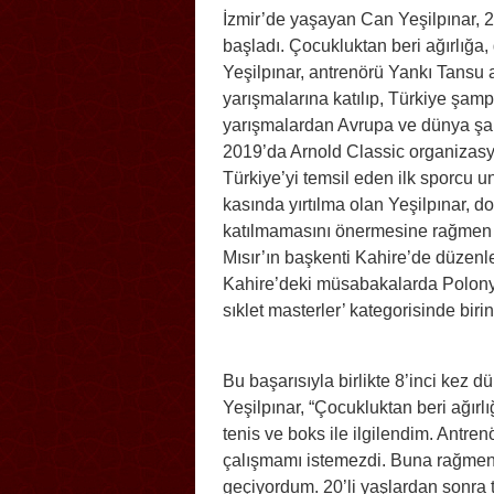
İzmir’de yaşayan Can Yeşilpınar, 23
başladı. Çocukluktan beri ağırlığa
Yeşilpınar, antrenörü Yankı Tansu ar
yarışmalarına katılıp, Türkiye şamp
yarışmalardan Avrupa ve dünya şa
2019’da Arnold Classic organizasyo
Türkiye’yi temsil eden ilk sporcu 
kasında yırtılma olan Yeşilpınar, do
katılmamasını önermesine rağmen ç
Mısır’ın başkenti Kahire’de düzenl
Kahire’deki müsabakalarda Polonyal
sıklet masterler’ kategorisinde birinc
Bu başarısıyla birlikte 8’inci kez 
Yeşilpınar, “Çocukluktan beri ağır
tenis ve boks ile ilgilendim. Antren
çalışmamı istemezdi. Buna rağmen 
geçiyordum. 20’li yaşlardan sonr