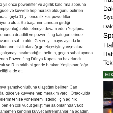
 yıl önce powerlifter ve ağırlık kaldırma sporuna
Dak
, güce ve kuvvete hep meraklı olduğunu belirten
Siya
acılığıyla 11 yıl önce ilk kez powerlifter
iyonu oldu. Bu başarının arından girdiği
Dak
mpiyonluğu elde etmeye devam eden Yeşilpınar,
Sp
nunda deadlift ve powerlifting kategorilerinde
unvanına sahip oldu. Geçen yıl mayıs ayında kol
Hab
ktorların riskli olacağı gerekçesiyle yarışmalara
alışmayı bırakmadığını belirtip, geçen şubat ayında
Hab
enen Powerlifting Dünya Kupası’na hazırlandı.
Tek
ı ve Rus rakibini geride bırakan Yeşilpınar, ‘ağır
iliği elde etti.
K
dünya şampiyonluğuna ulaştığını belirten Can
lığa, güce ve kuvvete hep merakım vardı. Ortaokulda
örlerim tenise yönelmemi istediği için ağırlık
ben en çok vücut geliştirme salonlarında vakit
a tamamen kendimi kuvvet antrenmanlarına adadım.