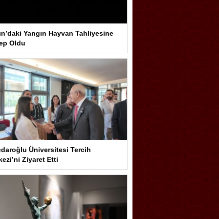
ın’daki Yangın Hayvan Tahliyesine
ep Oldu
çdaroğlu Üniversitesi Tercih
ezi’ni Ziyaret Etti