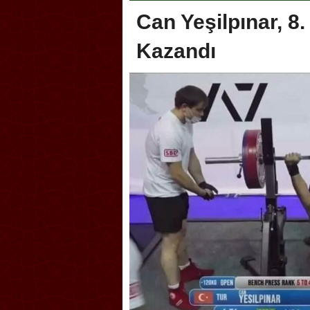
Can Yeşilpınar, 
Kazandı
oca, Geleneksel Türk Okçuluğu
Askerlik şakası Dünya Kup
yonası’na ev sahipliği yapıyor
karıştırdı! Güney Kore’den 