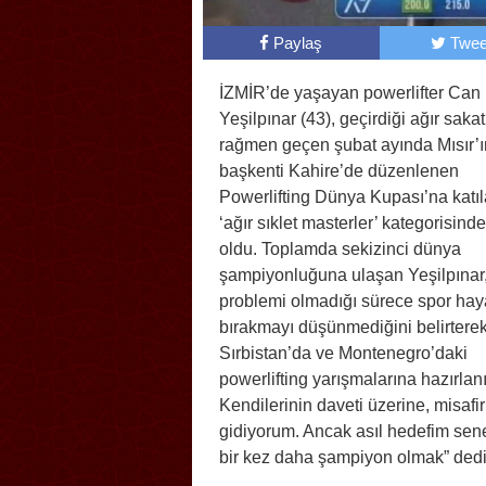
Paylaş
Twee
İZMİR’de yaşayan powerlifter Can
Yeşilpınar (43), geçirdiği ağır sakat
rağmen geçen şubat ayında Mısır’ı
başkenti Kahire’de düzenlenen
Powerlifting Dünya Kupası’na katıl
‘ağır sıklet masterler’ kategorisinde
oldu. Toplamda sekizinci dünya
şampiyonluğuna ulaşan Yeşilpınar,
problemi olmadığı sürece spor haya
bırakmayı düşünmediğini belirterek
Sırbistan’da ve Montenegro’daki
powerlifting yarışmalarına hazırlan
Kendilerinin daveti üzerine, misafir
gidiyorum. Ancak asıl hedefim sen
bir kez daha şampiyon olmak” dedi