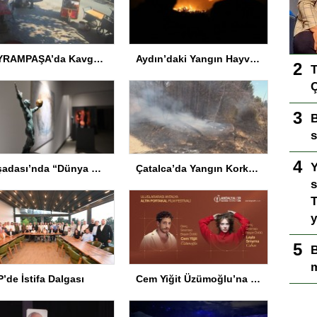
BAYRAMPAŞA’da Kavga: Bir Kişi Hayatını Kaybetti
Aydın’daki Yangın Hayvan Tahliyesine Sebep Oldu
T
Ç
B
s
Y
Kuşadası’nda “Dünya Hâlâ Çiçek Açıyor” sergisi sanatseverlerle buluşuyor
Çatalca’da Yangın Korkuttu
s
T
y
B
m
’de İstifa Dalgası
Cem Yiğit Üzümoğlu’na Genç Başarı Ödülü