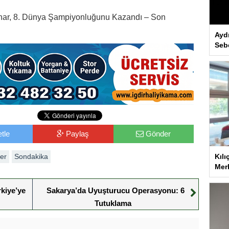
ınar, 8. Dünya Şampiyonluğunu Kazandı – Son
Ayd
Seb
tle
Paylaş
Gönder
Kılı
er
Sondakika
Merk
kiye’ye
Sakarya’da Uyuşturucu Operasyonu: 6
Tutuklama