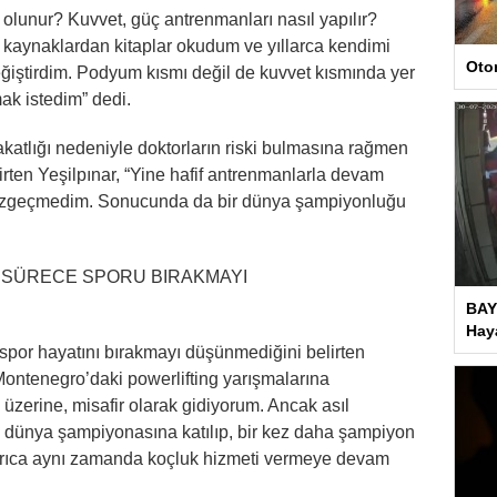
 olunur? Kuvvet, güç antrenmanları nasıl yapılır?
 kaynaklardan kitaplar okudum ve yıllarca kendimi
Oto
değiştirdim. Podyum kısmı değil de kuvvet kısmında yer
mak istedim” dedi.
atlığı nedeniyle doktorların riski bulmasına rağmen
irten Yeşilpınar, “Yine hafif antrenmanlarla devam
vazgeçmedim. Sonucunda da bir dünya şampiyonluğu
I SÜRECE SPORU BIRAKMAYI
BAY
Haya
spor hayatını bırakmayı düşünmediğini belirten
 Montenegro’daki powerlifting yarışmalarına
 üzerine, misafir olarak gidiyorum. Ancak asıl
 dünya şampiyonasına katılıp, bir kez daha şampiyon
ayrıca aynı zamanda koçluk hizmeti vermeye devam