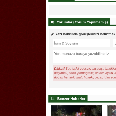
Yorumlar (Yorum Yapılmamış)
Yazı hakkında görüşlerinizi belirtmek
Dikkat!
Suç teşkil edecek, yasadışı, tehditkar
düşürücü, kaba, pornografik, ahlaka aykırı, ki
doğan her türlü mali, hukuki, cezai, idari so
Benzer Haberler