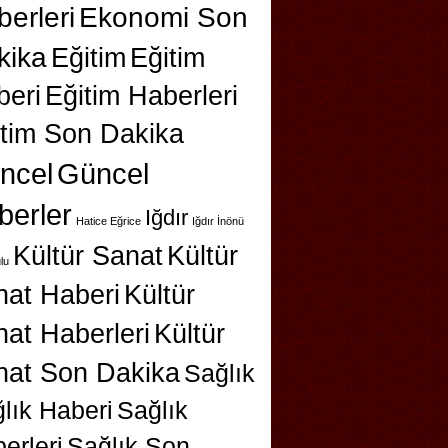
erleri
Ekonomi Son
kika
Eğitim
Eğitim
beri
Eğitim Haberleri
itim Son Dakika
ncel
Güncel
berler
Iğdır
Hatice Eğrice
Iğdır İnönü
Kültür Sanat
Kültür
lu
nat Haberi
Kültür
at Haberleri
Kültür
nat Son Dakika
Sağlık
lık Haberi
Sağlık
erleri
Sağlık Son