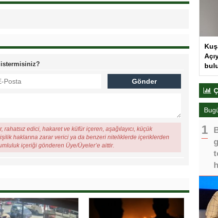
Kuş
Açıy
 istermisiniz?
bul
Ç
Bug
, rahatsız edici, hakaret ve küfür içeren, aşağılayıcı, küçük
B
şilik haklarına zarar verici ya da benzeri niteliklerde içeriklerden
g
rumluluk içeriği gönderen Üye/Üyeler’e aittir.
t
h