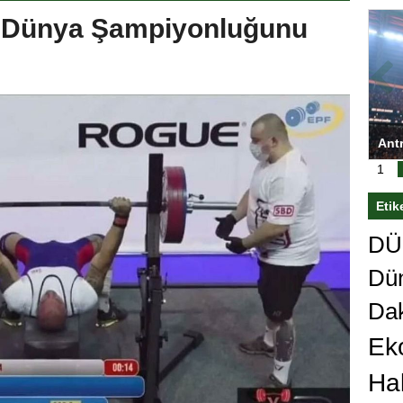
8. Dünya Şampiyonluğunu
ası’nı
Antrenörlüğe ”Hayır” diyen Mertens,
Sali
sert karar
Galatasaray’dan bakın ne istedi
1
Etik
DÜn
Dü
Da
Ek
Ha