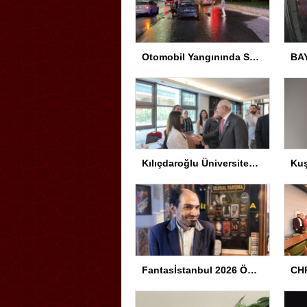
Otomobil Yangınında Sürücü Yaralandı
Kılıçdaroğlu Üniversitesi Tercih Merkezi’ni Ziyaret Etti
Fantasİstanbul 2026 Ödül Töreni Yapıldı
CHP