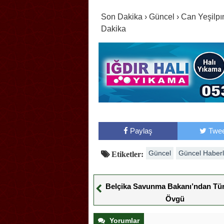
Son Dakika › Güncel › Can Yeşilp
Dakika
Paylaş
Twee
Güncel
Güncel Haberl
Etiketler:
Belçika Savunma Bakanı’ndan Tür
Övgü
Yorumlar