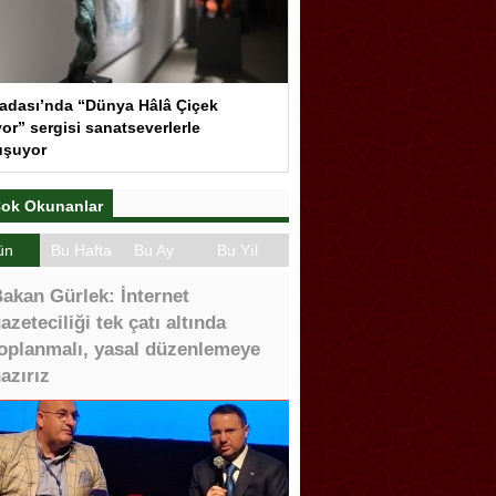
adası’nda “Dünya Hâlâ Çiçek
or” sergisi sanatseverlerle
uşuyor
ok Okunanlar
ün
Bu Hafta
Bu Ay
Bu Yıl
akan Gürlek: İnternet
azeteciliği tek çatı altında
oplanmalı, yasal düzenlemeye
azırız