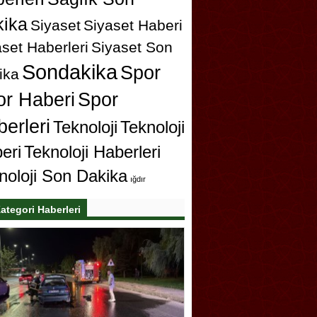
ika
Siyaset
Siyaset Haberi
set Haberleri
Siyaset Son
Sondakika
Spor
ika
or Haberi
Spor
erleri
Teknoloji
Teknoloji
eri
Teknoloji Haberleri
noloji Son Dakika
ığdır
ategori Haberleri