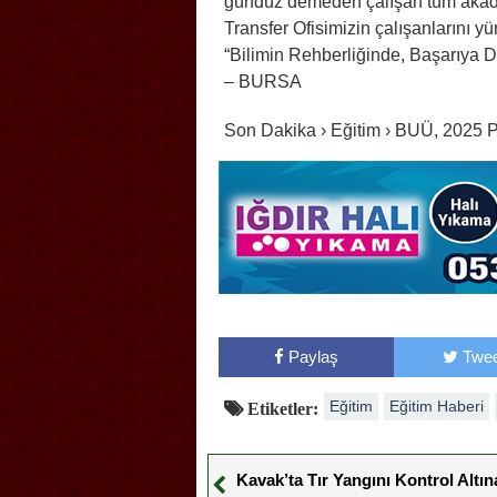
gündüz demeden çalışan tüm akadem
Transfer Ofisimizin çalışanlarını y
“Bilimin Rehberliğinde, Başarıya 
– BURSA
Son Dakika › Eğitim › BUÜ, 2025 
Paylaş
Twee
Eğitim
Eğitim Haberi
Etiketler:
Kavak’ta Tır Yangını Kontrol Altın