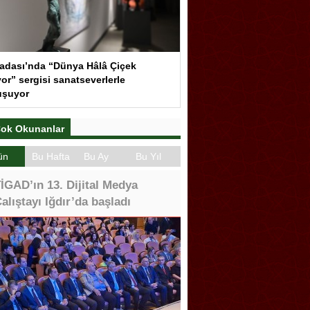
adası’nda “Dünya Hâlâ Çiçek
or” sergisi sanatseverlerle
uşuyor
ok Okunanlar
ün
Bu Hafta
Bu Ay
Bu Yıl
İGAD’ın 13. Dijital Medya
alıştayı Iğdır’da başladı