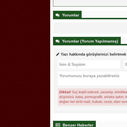
Yorumlar
Yorumlar (Yorum Yapılmamış)
Yazı hakkında görüşlerinizi belirtmek
Dikkat!
Suç teşkil edecek, yasadışı, tehditkar
düşürücü, kaba, pornografik, ahlaka aykırı, ki
doğan her türlü mali, hukuki, cezai, idari so
Benzer Haberler