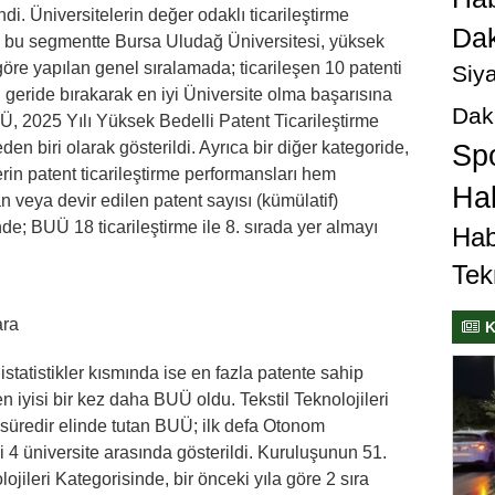
ndi. Üniversitelerin değer odaklı ticarileştirme
Dak
n bu segmentte Bursa Uludağ Üniversitesi, yüksek
 göre yapılan genel sıralamada; ticarileşen 10 patenti
Siya
 geride bırakarak en iyi Üniversite olma başarısına
Dak
UÜ, 2025 Yılı Yüksek Bedelli Patent Ticarileştirme
den biri olarak gösterildi. Ayrıca bir diğer kategoride,
Sp
lerin patent ticarileştirme performansları hem
Hab
 veya devir edilen patent sayısı (kümülatif)
nde; BUÜ 18 ticarileştirme ile 8. sırada yer almayı
Hab
Tek
ara
K
 istatistikler kısmında ise en fazla patente sahip
n iyisi bir kez daha BUÜ oldu. Tekstil Teknolojileri
 süredir elinde tutan BUÜ; ilk defa Otonom
yi 4 üniversite arasında gösterildi. Kuruluşunun 51.
jileri Kategorisinde, bir önceki yıla göre 2 sıra