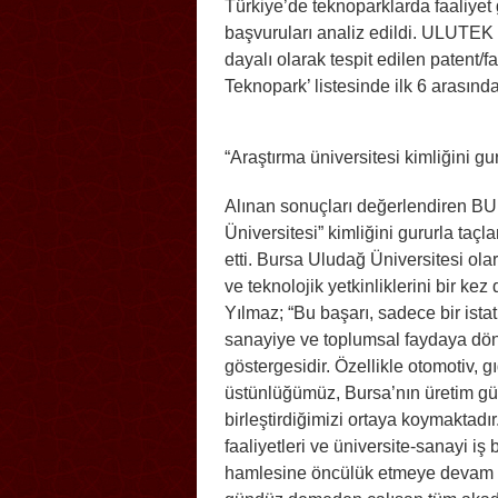
Türkiye’de teknoparklarda faaliyet 
başvuruları analiz edildi. ULUTEK 
dayalı olarak tespit edilen patent/
Teknopark’ listesinde ilk 6 arasında
“Araştırma üniversitesi kimliğini gu
Alınan sonuçları değerlendiren BU
Üniversitesi” kimliğini gururla ta
etti. Bursa Uludağ Üniversitesi olar
ve teknolojik yetkinliklerini bir ke
Yılmaz; “Bu başarı, sadece bir istati
sanayiye ve toplumsal faydaya dön
göstergesidir. Özellikle otomotiv, gı
üstünlüğümüz, Bursa’nın üretim gü
birleştirdiğimizi ortaya koymaktadır.
faaliyetleri ve üniversite-sanayi iş b
hamlesine öncülük etmeye devam e