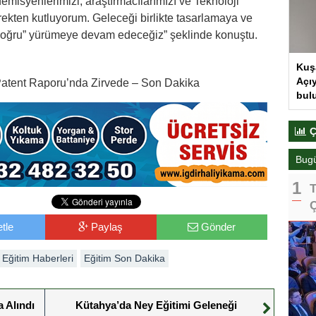
isyenlerimizi, araştırmacılarımızı ve Teknoloji
ürekten kutluyorum. Geleceği birlikte tasarlamaya ve
Doğru” yürümeye devam edeceğiz” şeklinde konuştu.
Kuş
Açıy
Patent Raporu’nda Zirvede – Son Dakika
bul
Ç
Bug
T
Ç
tle
Paylaş
Gönder
Eğitim Haberleri
Eğitim Son Dakika
a Alındı
Kütahya’da Ney Eğitimi Geleneği