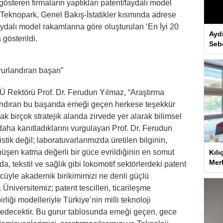
gösteren firmaların yaptıkları patent/faydalı model
Teknopark, Genel Bakış-İstatikler kısmında adrese
faydalı model rakamlarına göre oluşturulan ‘En İyi 20
Ayd
 gösterildi.
Seb
rurlandıran başarı”
Ü Rektörü Prof. Dr. Ferudun Yılmaz, “Araştırma
çlandıran bu başarıda emeği geçen herkese teşekkür
ak birçok stratejik alanda zirvede yer alarak bilimsel
z daha kanıtladıklarını vurgulayan Prof. Dr. Ferudun
stik değil; laboratuvarlarımızda üretilen bilginin,
üşen katma değerli bir güce evrildiğinin en somut
Kılı
Merk
da, tekstil ve sağlık gibi lokomotif sektörlerdeki patent
cüyle akademik birikimimizi ne denli güçlü
 Üniversitemiz; patent tescilleri, ticarileşme
irliği modelleriyle Türkiye’nin milli teknoloji
decektir. Bu gurur tablosunda emeği geçen, gece