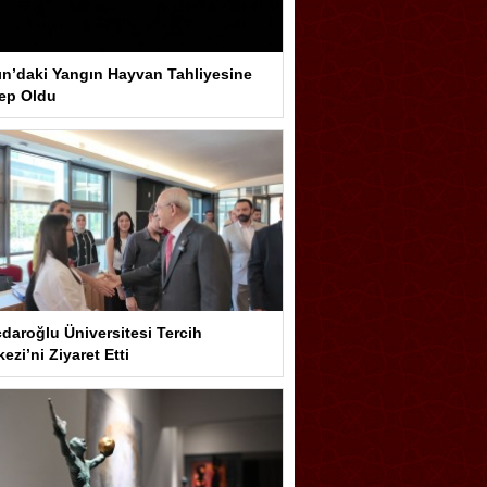
ın’daki Yangın Hayvan Tahliyesine
ep Oldu
çdaroğlu Üniversitesi Tercih
ezi’ni Ziyaret Etti