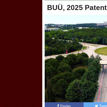
BUÜ, 2025 Patent
Akçakoca, Geleneksel Tür
Şampiyonası’na ev sahipliğ
Paylaş
Twee