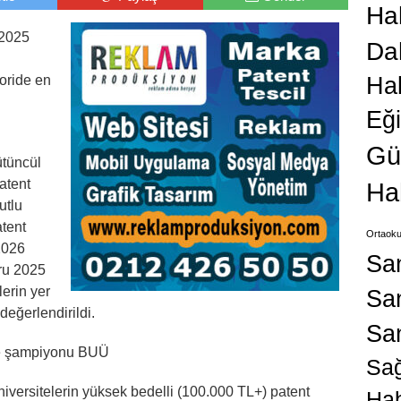
Hab
 2025
Da
Ha
oride en
Eğ
Gü
ütüncül
atent
Ha
utlu
atent
Ortaoku
2026
Sa
oru 2025
lerin yer
San
değerlendirildi.
Sa
rme şampiyonu BUÜ
Sağ
niversitelerin yüksek bedelli (100.000 TL+) patent
Hab