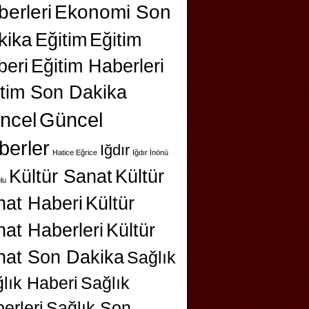
erleri
Ekonomi Son
kika
Eğitim
Eğitim
beri
Eğitim Haberleri
itim Son Dakika
ncel
Güncel
berler
Iğdır
Hatice Eğrice
Iğdır İnönü
Kültür Sanat
Kültür
lu
nat Haberi
Kültür
at Haberleri
Kültür
nat Son Dakika
Sağlık
lık Haberi
Sağlık
erleri
Sağlık Son