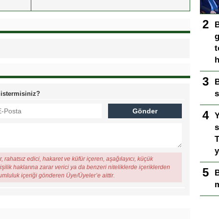
B
g
t
h
B
s
 istermisiniz?
Y
s
T
y
, rahatsız edici, hakaret ve küfür içeren, aşağılayıcı, küçük
şilik haklarına zarar verici ya da benzeri niteliklerde içeriklerden
B
rumluluk içeriği gönderen Üye/Üyeler’e aittir.
m