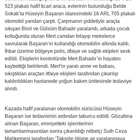
523 plakalı hafif ticari araca, evlerinin bulunduğu Belde
Sokak’ta Hüseyin Başaran idaresindeki 16 ARL 705 plakalı
otomobil yandan çarptı. Çarpmanın şiddetiyle araçta
sıkışan Birol ve Gülsüm Bahadır yaralandı, arkada çocuk
koltuğunda oturan Mert camdan fırlayıp metrelerce
savrularak Başaran’ın kullandığı otomobilin altında kaldı.
İhbar üzerine bölgeye polis, itfaiye ve sağlık ekipleri sevk
edildi. Ekiplerin kontrolünde Mert Bahadır’ın hayatını
kaybettiği belirlendi. Mert’in yaralı anne ve babası,
sıkıştıkları araçtan itfaiye ekipleri tarafından çıkarılıp
kaldırıldıkları hastanede yoğun bakım ünitesinde tedaviye
alındı.
Kazada hafif yaralanan otomobilin sürücüsü Hüseyin
Başaran ise tedavisinin ardından taburcu edildi. Gözaltına
alınan Başaran, emniyetteki işlemlerinin
tamamlanmasından sonra çıkarıldığı nöbetçi Sulh Ceza
Mahkemesi tarafından ‘Taksirle ölüme ve yaralanmaya