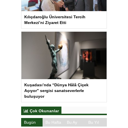
Kılıçdaroğlu Üniversitesi Tercih
Merkezi’ni Ziyaret Etti
Kuşadası’nda “Dünya Hâlâ Çiçek
Açıyor” sergisi sanatseverlerle
buluşuyor
Çok Okunanlar
Bugün
Bu Hafta
Bu Ay
Bu Yıl