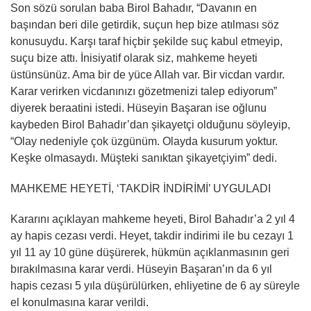
Son sözü sorulan baba Birol Bahadır, “Davanın en
başından beri dile getirdik, suçun hep bize atılması söz
konusuydu. Karşı taraf hiçbir şekilde suç kabul etmeyip,
suçu bize attı. İnisiyatif olarak siz, mahkeme heyeti
üstünsünüz. Ama bir de yüce Allah var. Bir vicdan vardır.
Karar verirken vicdanınızı gözetmenizi talep ediyorum”
diyerek beraatini istedi. Hüseyin Başaran ise oğlunu
kaybeden Birol Bahadır’dan şikayetçi olduğunu söyleyip,
“Olay nedeniyle çok üzgünüm. Olayda kusurum yoktur.
Keşke olmasaydı. Müşteki sanıktan şikayetçiyim” dedi.
MAHKEME HEYETİ, ‘TAKDİR İNDİRİMİ’ UYGULADI
Kararını açıklayan mahkeme heyeti, Birol Bahadır’a 2 yıl 4
ay hapis cezası verdi. Heyet, takdir indirimi ile bu cezayı 1
yıl 11 ay 10 güne düşürerek, hükmün açıklanmasının geri
bırakılmasına karar verdi. Hüseyin Başaran’ın da 6 yıl
hapis cezası 5 yıla düşürülürken, ehliyetine de 6 ay süreyle
el konulmasına karar verildi.