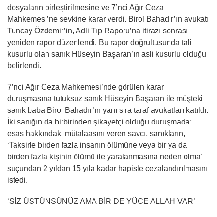
dosyaların birleştirilmesine ve 7’nci Ağır Ceza
Mahkemesi’ne sevkine karar verdi. Birol Bahadır’ın avukatı
Tuncay Özdemir’in, Adli Tıp Raporu’na itirazı sonrası
yeniden rapor düzenlendi. Bu rapor doğrultusunda tali
kusurlu olan sanık Hüseyin Başaran’ın asli kusurlu olduğu
belirlendi.
7’nci Ağır Ceza Mahkemesi’nde görülen karar
duruşmasına tutuksuz sanık Hüseyin Başaran ile müşteki
sanık baba Birol Bahadır’ın yanı sıra taraf avukatları katıldı.
İki sanığın da birbirinden şikayetçi olduğu duruşmada;
esas hakkındaki mütalaasını veren savcı, sanıkların,
‘Taksirle birden fazla insanın ölümüne veya bir ya da
birden fazla kişinin ölümü ile yaralanmasına neden olma’
suçundan 2 yıldan 15 yıla kadar hapisle cezalandırılmasını
istedi.
‘SİZ ÜSTÜNSÜNÜZ AMA BİR DE YÜCE ALLAH VAR’