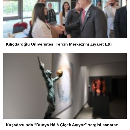
Kılıçdaroğlu Üniversitesi Tercih Merkezi’ni Ziyaret Etti
Kuşadası’nda “Dünya Hâlâ Çiçek Açıyor” sergisi sanatseverlerle buluşuyor