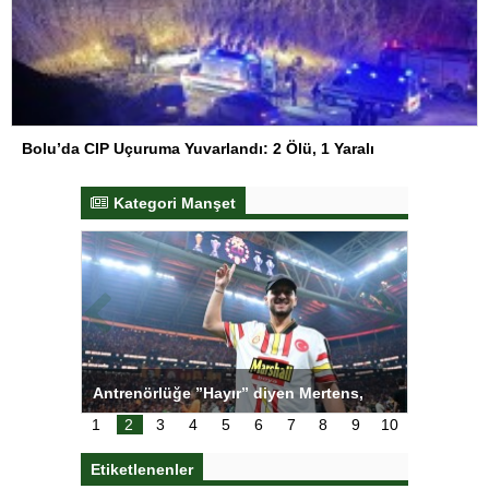
Bolu’da CIP Uçuruma Yuvarlandı: 2 Ölü, 1 Yaralı
Kategori Manşet
ı
Antrenörlüğe ”Hayır” diyen Mertens,
Salihli S
karar
Galatasaray’dan bakın ne istedi
1
2
3
4
5
6
7
8
9
10
Etiketlenenler