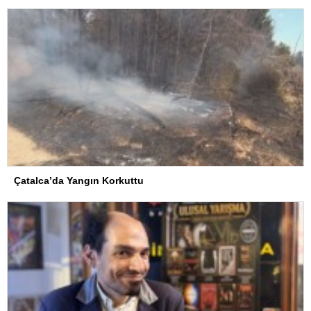
Çatalca’da Yangın Korkuttu