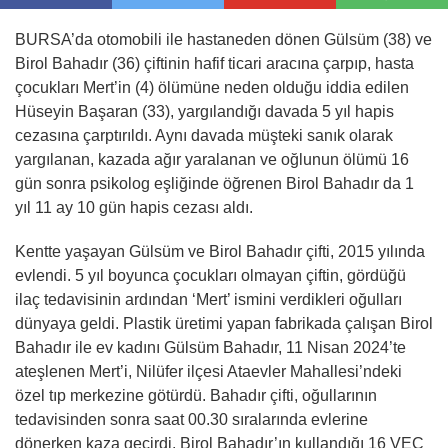
BURSA’da otomobili ile hastaneden dönen Gülsüm (38) ve
Birol Bahadır (36) çiftinin hafif ticari aracına çarpıp, hasta
çocukları Mert’in (4) ölümüne neden olduğu iddia edilen
Hüseyin Başaran (33), yargılandığı davada 5 yıl hapis
cezasına çarptırıldı. Aynı davada müşteki sanık olarak
yargılanan, kazada ağır yaralanan ve oğlunun ölümü 16
gün sonra psikolog eşliğinde öğrenen Birol Bahadır da 1
yıl 11 ay 10 gün hapis cezası aldı.
Kentte yaşayan Gülsüm ve Birol Bahadır çifti, 2015 yılında
evlendi. 5 yıl boyunca çocukları olmayan çiftin, gördüğü
ilaç tedavisinin ardından ‘Mert’ ismini verdikleri oğulları
dünyaya geldi. Plastik üretimi yapan fabrikada çalışan Birol
Bahadır ile ev kadını Gülsüm Bahadır, 11 Nisan 2024’te
ateşlenen Mert’i, Nilüfer ilçesi Ataevler Mahallesi’ndeki
özel tıp merkezine götürdü. Bahadır çifti, oğullarının
tedavisinden sonra saat 00.30 sıralarında evlerine
dönerken kaza geçirdi. Birol Bahadır’ın kullandığı 16 VEC