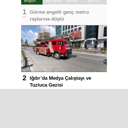
Bugün
Bu Hafta
Bu Ay
Bu Yıl
Görme engelli genç metro
raylarına düştü
Iğdır’da Medya Çalıştayı ve
Tuzluca Gezisi
Iğdır Gazetesi
Iğdır Haberi
Iğdır Haberleri
Iğdır Son Dakika
Iğdır Haber
Telif & Yasal Uyarı