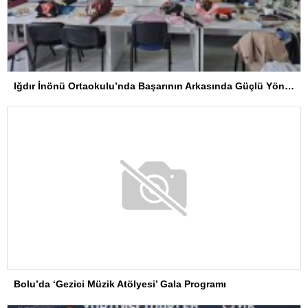
Iğdır İnönü Ortaokulu’nda Başarının Arkasında Güçlü Yönetim ve Özverili Eğitim Kadrosu Bulunuyor
Bolu’da ‘Gezici Müzik Atölyesi’ Gala Programı