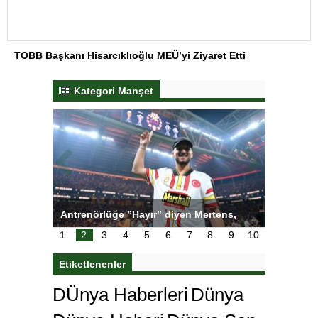
TOBB Başkanı Hisarcıklıoğlu MEÜ’yi Ziyaret Etti
Kategori Manşet
ı
Antrenörlüğe ”Hayır” diyen Mertens,
Salihli S
karar
Galatasaray’dan bakın ne istedi
1
2
3
4
5
6
7
8
9
10
Etiketlenenler
DÜnya Haberleri
Dünya