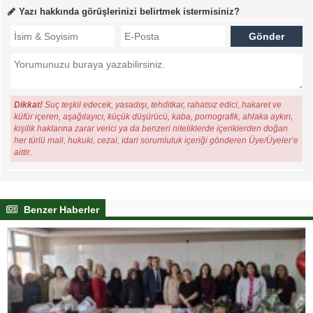
Yazı hakkında görüşlerinizi belirtmek istermisiniz?
Dikkat!
Suç teşkil edecek, yasadışı, tehditkar, rahatsız edici, hakaret ve
küfür içeren, aşağılayıcı, küçük düşürücü, kaba, pornografik, ahlaka aykırı,
kişilik haklarına zarar verici ya da benzeri niteliklerde içeriklerden doğan
her türlü mali, hukuki, cezai, idari sorumluluk içeriği gönderen Üye/Üyeler’e
aittir.
Benzer Haberler