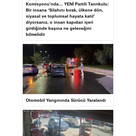
Komisyonu’nda… YENİ Partili Tanrıkulu:
Bir insana ‘Silahını bırak, ülkene dön,
siyasal ve toplumsal hayata katıl’
diyorsanız, o insan kapıdan içeri
girdiğinde başına ne geleceğini
bilmelidir
Otomobil Yangınında Sürücü Yaralandı