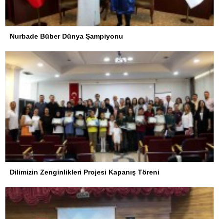
Nurbade Büber Dünya Şampiyonu
Dilimizin Zenginlikleri Projesi Kapanış Töreni