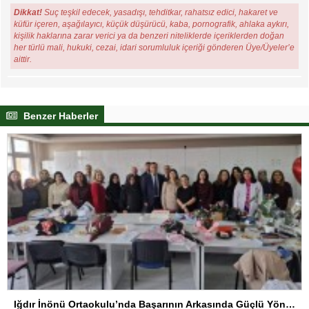
Dikkat!
Suç teşkil edecek, yasadışı, tehditkar, rahatsız edici, hakaret ve
küfür içeren, aşağılayıcı, küçük düşürücü, kaba, pornografik, ahlaka aykırı,
kişilik haklarına zarar verici ya da benzeri niteliklerde içeriklerden doğan
her türlü mali, hukuki, cezai, idari sorumluluk içeriği gönderen Üye/Üyeler’e
aittir.
Benzer Haberler
Iğdır İnönü Ortaokulu’nda Başarının Arkasında Güçlü Yönetim ve Özverili Eğitim Kadrosu Bulunuyor