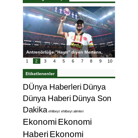
ı
Antrenörlüğe ”Hayır” diyen Mertens,
Salihli S
karar
Galatasaray’dan bakın ne istedi
1
2
3
4
5
6
7
8
9
10
Etiketlenenler
DÜnya Haberleri
Dünya
Dünya Haberi
Dünya Son
Dakika
ehlibeyt
ehlibeyt alimleri
Ekonomi
Ekonomi
Haberi
Ekonomi