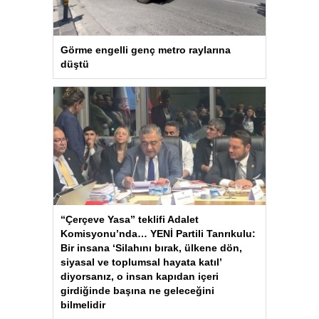
Görme engelli genç metro raylarına
düştü
“Çerçeve Yasa” teklifi Adalet
Komisyonu’nda… YENİ Partili Tanrıkulu:
Bir insana ‘Silahını bırak, ülkene dön,
siyasal ve toplumsal hayata katıl’
diyorsanız, o insan kapıdan içeri
girdiğinde başına ne geleceğini
bilmelidir