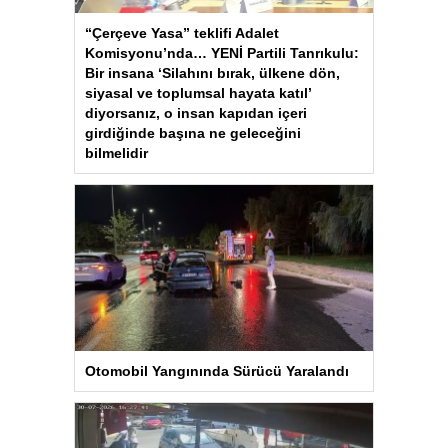
“Çerçeve Yasa” teklifi Adalet
Komisyonu’nda… YENİ Partili Tanrıkulu:
Bir insana ‘Silahını bırak, ülkene dön,
siyasal ve toplumsal hayata katıl’
diyorsanız, o insan kapıdan içeri
girdiğinde başına ne geleceğini
bilmelidir
Otomobil Yangınında Sürücü Yaralandı