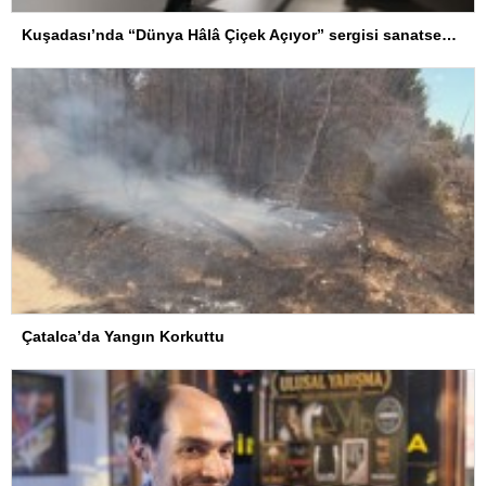
Kuşadası’nda “Dünya Hâlâ Çiçek Açıyor” sergisi sanatseverlerle buluşuyor
Çatalca’da Yangın Korkuttu