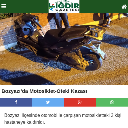
Bozyazı’da Motosiklet-Öteki Kazası
Bozyazı ilçesinde otomobille çarpışan motosikletteki 2 kişi
hastaneye kaldırıldı.