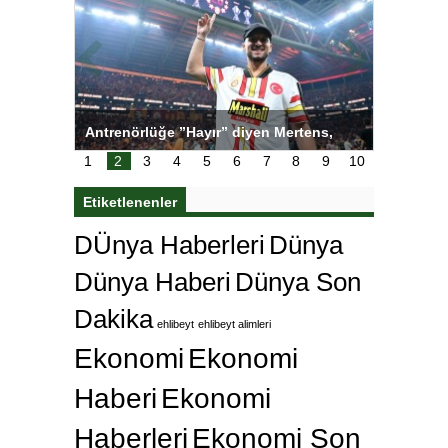
ı
Antrenörlüğe ”Hayır” diyen Mertens,
Salihli S
karar
Galatasaray’dan bakın ne istedi
1
2
3
4
5
6
7
8
9
10
Etiketlenenler
DÜnya Haberleri
Dünya
Dünya Haberi
Dünya Son
Dakika
ehlibeyt
ehlibeyt alimleri
Ekonomi
Ekonomi
Haberi
Ekonomi
Haberleri
Ekonomi Son