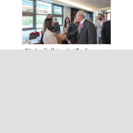
Kılıçdaroğlu Üniversitesi Tercih
Merkezi’ni Ziyaret Etti
Çok Okunanlar
Bugün
Bu Hafta
Bu Ay
Bu Yıl
“Çerçeve Yasa” teklifi Adalet
Komisyonu’nda… YENİ Partili
Tanrıkulu: Bir insana ‘Silahını
bırak, ülkene dön, siyasal ve
toplumsal hayata katıl’
diyorsanız, o insan kapıdan içeri