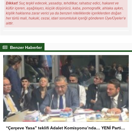
Dikkat!
Suç teşkil edecek, yasadışı, tehditkar, rahatsız edici, hakaret ve
küfür içeren, aşağılayıcı, küçük düşürücü, kaba, pornografik, ahlaka aykırı,
kişilik haklarına zarar verici ya da benzeri niteliklerde içeriklerden doğan
her türlü mali, hukuki, cezai, idari sorumluluk içeriği gönderen Üye/Üyeler’e
aittir.
Benzer Haberler
“Çerçeve Yasa” teklifi Adalet Komisyonu’nda… YENİ Partili Tanrıkulu: Bir insana ‘Silahını bırak, ülkene dön, siyasal ve toplumsal hayata katıl’ diyorsanız, o insan kapıdan içeri girdiğinde başına ne geleceğini bilmelidir