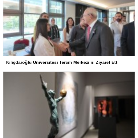
Kılıçdaroğlu Üniversitesi Tercih Merkezi’ni Ziyaret Etti