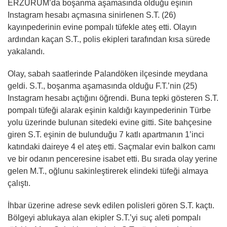
ERZURUM’da boşanma aşamasında olduğu eşinin
Instagram hesabı açmasına sinirlenen S.T. (26)
kayınpederinin evine pompalı tüfekle ateş etti. Olayın
ardından kaçan S.T., polis ekipleri tarafından kısa sürede
yakalandı.
Olay, sabah saatlerinde Palandöken ilçesinde meydana
geldi. S.T., boşanma aşamasında olduğu F.T.’nin (25)
Instagram hesabı açtığını öğrendi. Buna tepki gösteren S.T.
pompalı tüfeği alarak eşinin kaldığı kayınpederinin Türbe
yolu üzerinde bulunan sitedeki evine gitti. Site bahçesine
giren S.T. eşinin de bulunduğu 7 katlı apartmanın 1’inci
katındaki daireye 4 el ateş etti. Saçmalar evin balkon camı
ve bir odanın penceresine isabet etti. Bu sırada olay yerine
gelen M.T., oğlunu sakinleştirerek elindeki tüfeği almaya
çalıştı.
İhbar üzerine adrese sevk edilen polisleri gören S.T. kaçtı.
Bölgeyi ablukaya alan ekipler S.T.’yi suç aleti pompalı