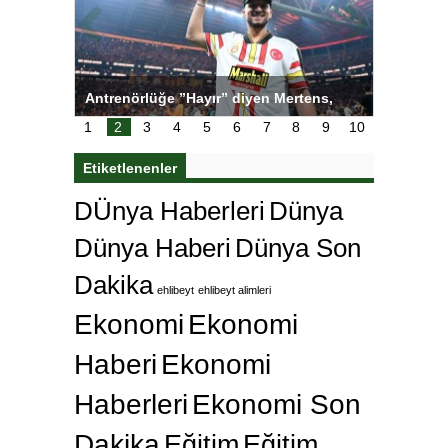
ı
Antrenörlüğe ”Hayır” diyen Mertens,
Salihli S
karar
Galatasaray’dan bakın ne istedi
1
2
3
4
5
6
7
8
9
10
Etiketlenenler
DÜnya Haberleri
Dünya
Dünya Haberi
Dünya Son
Dakika
ehlibeyt
ehlibeyt alimleri
Ekonomi
Ekonomi
Haberi
Ekonomi
Haberleri
Ekonomi Son
Dakika
Eğitim
Eğitim