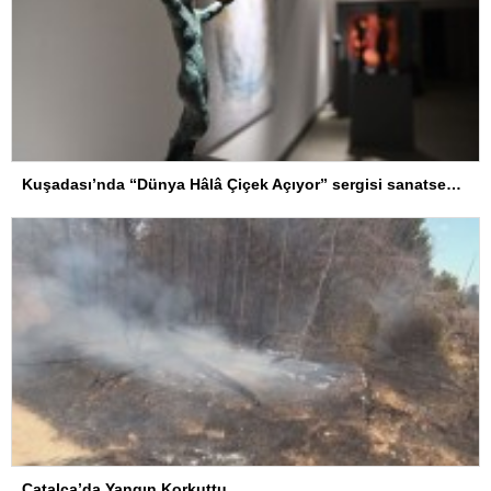
Kuşadası’nda “Dünya Hâlâ Çiçek Açıyor” sergisi sanatseverlerle buluşuyor
Çatalca’da Yangın Korkuttu