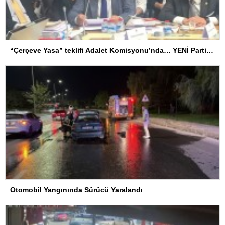
“Çerçeve Yasa” teklifi Adalet Komisyonu’nda… YENİ Partili Tanrıkulu: Bir insana ‘Silahını bırak, ülkene dön, siyasal ve toplumsal hayata katıl’ diyorsanız, o insan kapıdan içeri girdiğinde başına ne geleceğini bilmelidir
Otomobil Yangınında Sürücü Yaralandı