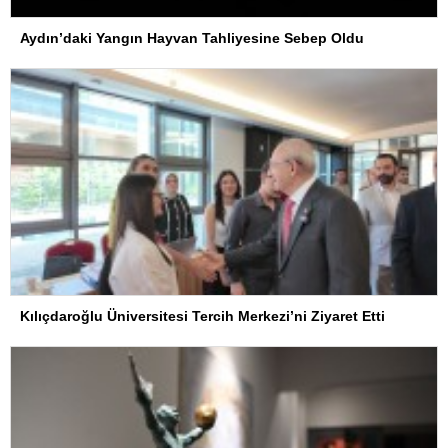
Aydın’daki Yangın Hayvan Tahliyesine Sebep Oldu
Kılıçdaroğlu Üniversitesi Tercih Merkezi’ni Ziyaret Etti