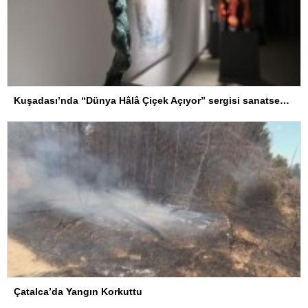
Kuşadası’nda “Dünya Hâlâ Çiçek Açıyor” sergisi sanatseverlerle buluşuyor
Çatalca’da Yangın Korkuttu