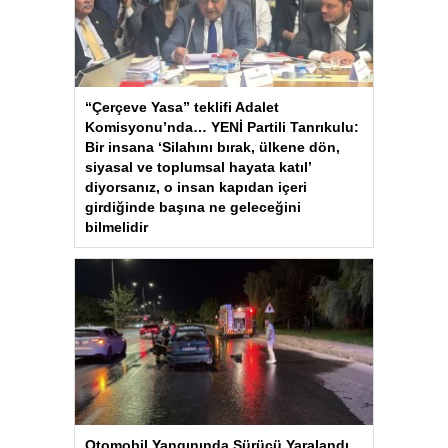
“Çerçeve Yasa” teklifi Adalet
Komisyonu’nda… YENİ Partili Tanrıkulu:
Bir insana ‘Silahını bırak, ülkene dön,
siyasal ve toplumsal hayata katıl’
diyorsanız, o insan kapıdan içeri
girdiğinde başına ne geleceğini
bilmelidir
Otomobil Yangınında Sürücü Yaralandı