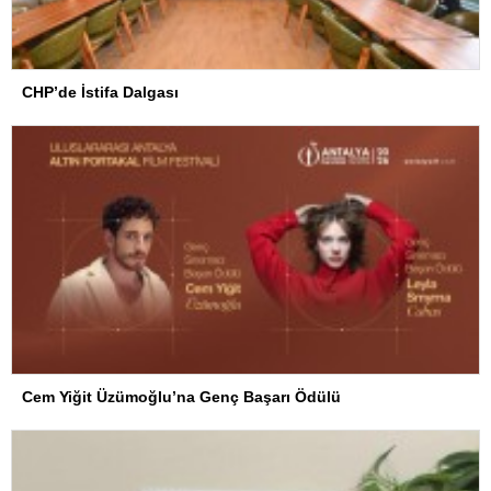
CHP’de İstifa Dalgası
Cem Yiğit Üzümoğlu’na Genç Başarı Ödülü