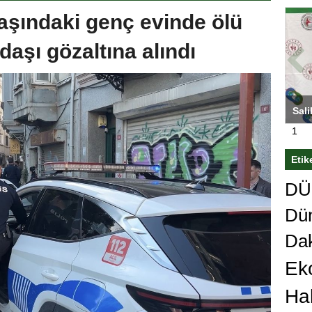
aşındaki genç evinde ölü
daşı gözaltına alındı
ası’nı
Antrenörlüğe ”Hayır” diyen Mertens,
Sali
sert karar
Galatasaray’dan bakın ne istedi
1
Etik
DÜn
Dü
Da
Ek
Ha