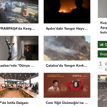
Kuş
Açıy
BAYRAMPAŞA’da Kavga: Bir Kişi Hayatını Kaybetti
Aydın’daki Yangın Hayvan Tahliyesine Sebep Oldu
bul
Ç
Bug
I
Kuşadası’nda “Dünya Hâlâ Çiçek Açıyor” sergisi sanatseverlerle buluşuyor
Çatalca’da Yangın Korkuttu
M
’de İstifa Dalgası
Cem Yiğit Üzümoğlu’na Genç Başarı Ödülü