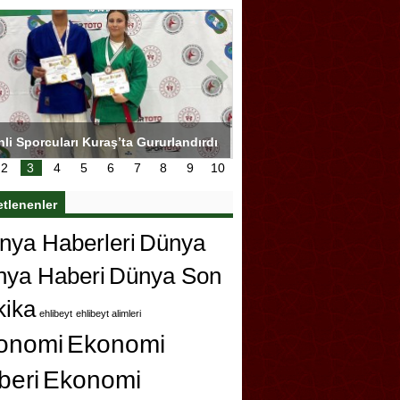
hli Sporcuları Kuraş’ta Gururlandırdı
Torreira gözyaşlarıyla ved
çok özleyeceğim
2
3
4
5
6
7
8
9
10
etlenenler
ya Haberleri
Dünya
nya Haberi
Dünya Son
kika
ehlibeyt
ehlibeyt alimleri
onomi
Ekonomi
beri
Ekonomi