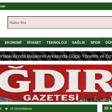
rası
ıştayı Iğdır’da başlıyor
Haber Ara:
mü
yı
çin Davulunu Kırdı
EKONOMİ
SİYASET
TEKNOLOJİ
SAĞLIK
SPOR
DÜ
Ortaokulu’nda Başarının Arkasında Güçlü Yönetim ve Özv
eleneksel Mirası
ası: 4 Yaralı
K
6
33 Görüntüleme