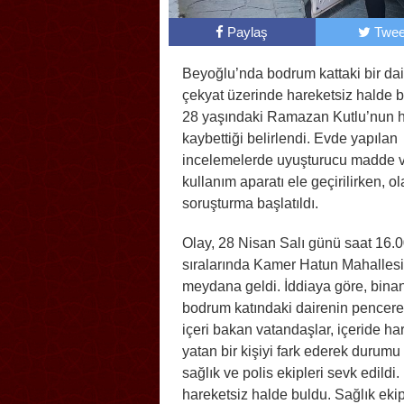
Paylaş
Twee
Beyoğlu’nda bodrum kattaki bir da
çekyat üzerinde hareketsiz halde 
28 yaşındaki Ramazan Kutlu’nun h
kaybettiği belirlendi. Evde yapılan
incelemelerde uyuşturucu madde 
kullanım aparatı ele geçirilirken, ola
soruşturma başlatıldı.
Olay, 28 Nisan Salı günü saat 16.
sıralarında Kamer Hatun Mahalles
meydana geldi. İddiaya göre, bina
bodrum katındaki dairenin pencer
içeri bakan vatandaşlar, içeride ha
yatan bir kişiyi fark ederek durumu 
sağlık ve polis ekipleri sevk edild
hareketsiz halde buldu. Sağlık ekip