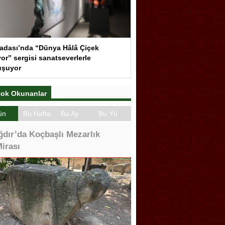
adası’nda “Dünya Hâlâ Çiçek
or” sergisi sanatseverlerle
uşuyor
ok Okunanlar
ün
Bu Hafta
Bu Ay
Bu Yıl
ğdır’da Koçbaşlı Mezarlık
irası