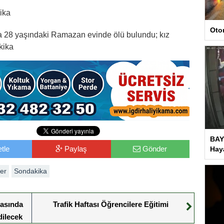
ika
Oto
a 28 yaşındaki Ramazan evinde ölü bulundu; kız
kika
BAY
tle
Paylaş
Gönder
Haya
er
Sondakika
vasında
Trafik Haftası Öğrencilere Eğitimi
ilecek