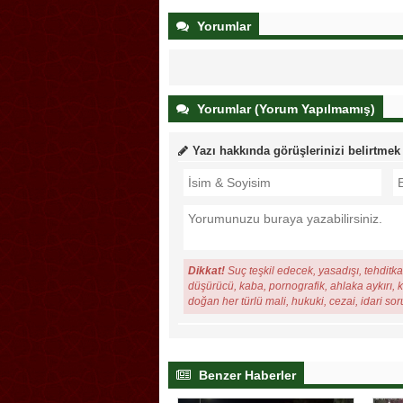
Yorumlar
Yorumlar (Yorum Yapılmamış)
Yazı hakkında görüşlerinizi belirtmek
Dikkat!
Suç teşkil edecek, yasadışı, tehditkar
düşürücü, kaba, pornografik, ahlaka aykırı, ki
doğan her türlü mali, hukuki, cezai, idari so
Benzer Haberler