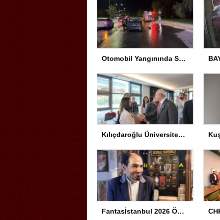
Otomobil Yangınında Sürücü Yaralandı
Kılıçdaroğlu Üniversitesi Tercih Merkezi’ni Ziyaret Etti
Fantasİstanbul 2026 Ödül Töreni Yapıldı
CHP