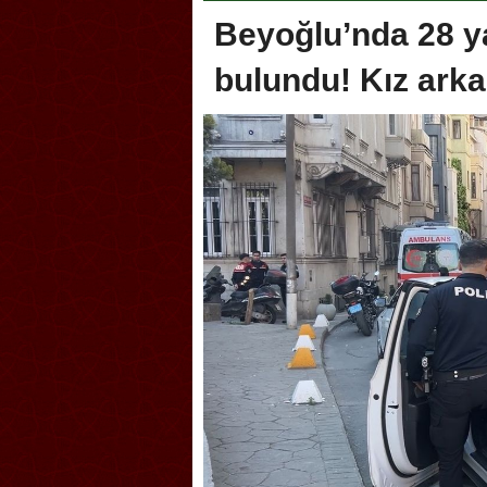
Beyoğlu’nda 28 y
bulundu! Kız arka
oca, Geleneksel Türk Okçuluğu
Askerlik şakası Dünya Kup
yonası’na ev sahipliği yapıyor
karıştırdı! Güney Kore’den 