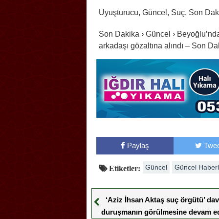
Uyuşturucu, Güncel, Suç, Son Dak
Son Dakika › Güncel › Beyoğlu’nd
arkadaşı gözaltına alındı – Son Da
Paylaş
Twee
Güncel
Güncel Haberl
Etiketler:
‘Aziz İhsan Aktaş suç örgütü’ da
duruşmanın görülmesine devam ed