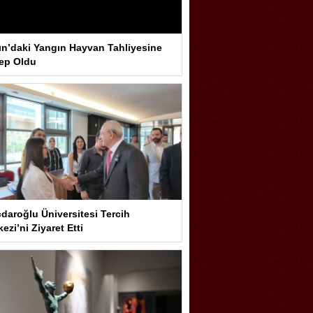
ın’daki Yangın Hayvan Tahliyesine
ep Oldu
çdaroğlu Üniversitesi Tercih
ezi’ni Ziyaret Etti