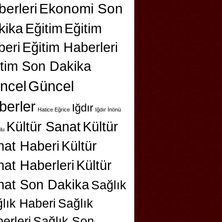
erleri
Ekonomi Son
kika
Eğitim
Eğitim
beri
Eğitim Haberleri
itim Son Dakika
ncel
Güncel
berler
Iğdır
Hatice Eğrice
Iğdır İnönü
Kültür Sanat
Kültür
lu
nat Haberi
Kültür
at Haberleri
Kültür
nat Son Dakika
Sağlık
lık Haberi
Sağlık
erleri
Sağlık Son