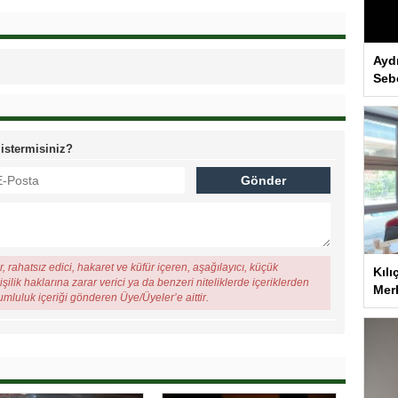
Ayd
Seb
 istermisiniz?
, rahatsız edici, hakaret ve küfür içeren, aşağılayıcı, küçük
Kılı
şilik haklarına zarar verici ya da benzeri niteliklerde içeriklerden
Merk
rumluluk içeriği gönderen Üye/Üyeler’e aittir.