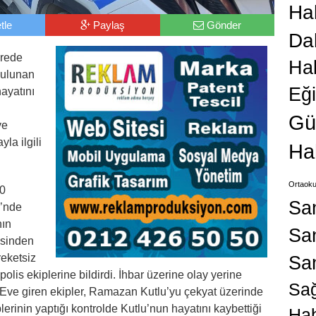
Hab
tle
Paylaş
Gönder
Da
irede
Ha
bulunan
Eğ
ayatını
Gü
ve
yla ilgili
Ha
Ortaoku
00
Sa
i’nde
nın
San
esinden
reketsiz
Sa
polis ekiplerine bildirdi. İhbar üzerine olay yerine
Sağ
i. Eve giren ekipler, Ramazan Kutlu’yu çekyat üzerinde
lerinin yaptığı kontrolde Kutlu’nun hayatını kaybettiği
Hab