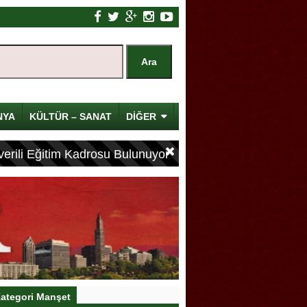
NYA
KÜLTÜR – SANAT
DİĞER
erili Eğitim Kadrosu Bulunuyor
ategori Manşet