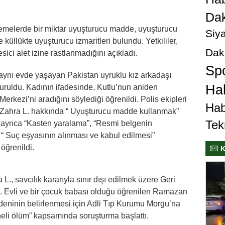
Dak
elemelerde bir miktar uyuşturucu madde, uyuşturucu
Siya
 küllükte uyuşturucu izmaritleri bulundu. Yetkililer,
Dak
ci alet izine rastlanmadığını açıkladı.
Sp
aynı evde yaşayan Pakistan uyruklu kız arkadaşı
Hab
uruldu. Kadının ifadesinde, Kutlu’nun aniden
Merkezi’ni aradığını söylediği öğrenildi. Polis ekipleri
Hab
a Zahra L. hakkında “ Uyuşturucu madde kullanmak”
Tek
 ayrıca “Kasten yaralama”, “Resmi belgenin
 Suç eşyasının alınması ve kabul edilmesi”
öğrenildi.
K
., savcılık kararıyla sınır dışı edilmek üzere Geri
. Evli ve bir çocuk babası olduğu öğrenilen Ramazan
deninin belirlenmesi için Adli Tıp Kurumu Morgu’na
şüpheli ölüm” kapsamında soruşturma başlattı.