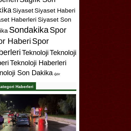
ika
Siyaset
Siyaset Haberi
set Haberleri
Siyaset Son
Sondakika
Spor
ika
or Haberi
Spor
erleri
Teknoloji
Teknoloji
eri
Teknoloji Haberleri
noloji Son Dakika
ığdır
ategori Haberleri