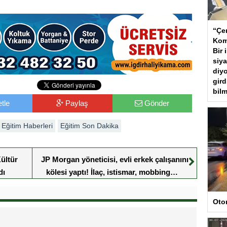
“Çer
Kom
Bir 
siya
diyo
gird
bilm
tle
Paylaş
Gönder
Eğitim Haberleri
Eğitim Son Dakika
ültür
JP Morgan yöneticisi, evli erkek çalışanını
dı
kölesi yaptı! İlaç, istismar, mobbing…
Oto