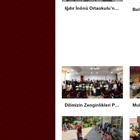
Iğdır İnönü Ortaokulu’nda Başarının Arkasında Güçlü Yönetim ve Özverili Eğitim Kadrosu Bulunuyor
Dilimizin Zenginlikleri Projesi Kapanış Töreni