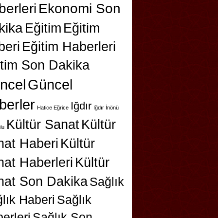
erleri
Ekonomi Son
kika
Eğitim
Eğitim
beri
Eğitim Haberleri
itim Son Dakika
ncel
Güncel
berler
Iğdır
Hatice Eğrice
Iğdır İnönü
Kültür Sanat
Kültür
lu
nat Haberi
Kültür
at Haberleri
Kültür
nat Son Dakika
Sağlık
lık Haberi
Sağlık
erleri
Sağlık Son