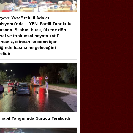
çeve Yasa” teklifi Adalet
isyonu’nda… YENİ Partili Tanrıkulu:
insana ‘Silahını bırak, ülkene dön,
sal ve toplumsal hayata katıl’
rsanız, o insan kapıdan içeri
iğinde başına ne geleceğini
elidir
mobil Yangınında Sürücü Yaralandı