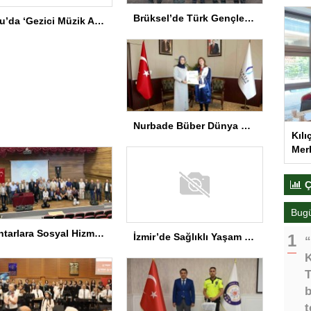
Brüksel’de Türk Gençler İçin Diplomasi Programı
Bolu’da ‘Gezici Müzik Atölyesi’ Gala Programı
Nurbade Büber Dünya Şampiyonu
Kılı
Merk
Ç
Bug
Muhtarlara Sosyal Hizmet Semineri
İzmir’de Sağlıklı Yaşam Spor Festivali düzenlendi
“
K
T
b
t