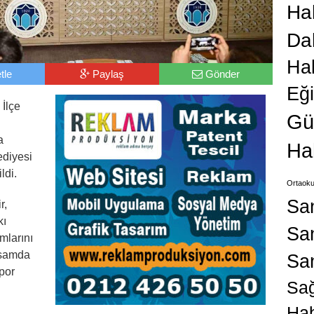
Hab
Da
Ha
tle
Paylaş
Gönder
Eğ
 İlçe
Gü
a
Ha
ediyesi
ldi.
Ortaoku
Sa
r,
kı
San
mlarını
psamda
Sa
por
Sağ
Hab