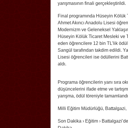
yarışmasının finali gerçekleştirildi.
Final programında Hüseyin Kölük T
Ahmet Akıncı Anadolu Lisesi öğrenc
Modernizm ve Geleneksel Yaklaşım
Hüseyin Kölük Ticaret Mesleki ve Te
eden öğrencilere 12 bin TL’lik ödü
Sarıgül tarafından takdim edildi. 
Lisesi öğrencileri ise ödüllerini Ba
aldı.
Programa öğrencilerin yanı sıra oku
düşüncelerini ifade etme ve tartış
yarışma, ödül töreniyle tamamlan
Milli Eğitim Müdürlüğü, Battalgazi
Son Dakika › Eğitim › Battalgazi’d
Dakika