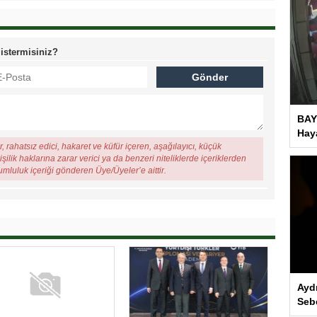
 istermisiniz?
BAY
Haya
, rahatsız edici, hakaret ve küfür içeren, aşağılayıcı, küçük
şilik haklarına zarar verici ya da benzeri niteliklerde içeriklerden
rumluluk içeriği gönderen Üye/Üyeler’e aittir.
Ayd
Seb