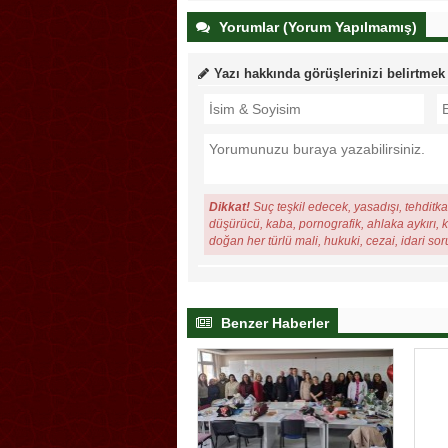
Yorumlar (Yorum Yapılmamış)
Yazı hakkında görüşlerinizi belirtmek
Dikkat!
Suç teşkil edecek, yasadışı, tehditkar
düşürücü, kaba, pornografik, ahlaka aykırı, ki
doğan her türlü mali, hukuki, cezai, idari so
Benzer Haberler