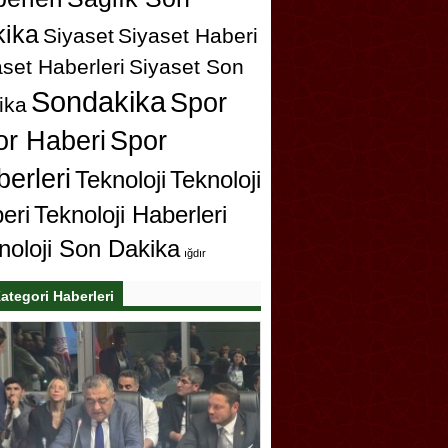
ika
Siyaset
Siyaset Haberi
set Haberleri
Siyaset Son
Sondakika
Spor
ika
or Haberi
Spor
erleri
Teknoloji
Teknoloji
eri
Teknoloji Haberleri
noloji Son Dakika
ığdır
ategori Haberleri