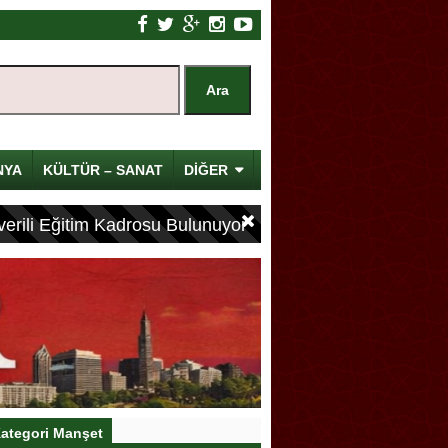
NYA
KÜLTÜR – SANAT
DİĞER
erili Eğitim Kadrosu Bulunuyor
ategori Manşet