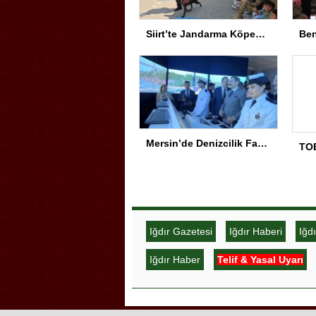
Siirt’te Jandarma Köpekleri Anaokulu’nda Gösteri Yaptı
Mersin’de Denizcilik Fakültesi binası hizmete açıldı
Iğdır Gazetesi
Iğdır Haberi
Iğd
Iğdır Haber
Telif & Yasal Uyarı