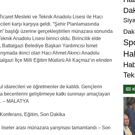
Dak
icaret Mesleki ve Teknik Anadolu Lisesi ile Hacı
Siya
ileri karşı karşıya geldi. “Şehir Planlamasında
Dak
” başlığı üzerine gerçekleştirilen münazara sonunda
knik Anadolu Lisesi birinci oldu. Birincilik elde
Sp
l, Battalgazi Belediye Başkan Yardımcısı İsmet
Hab
Yarışmada ikinci olan Hacı Ahmet Akıncı Anadolu
ttalgazi İlçe Milli Eğitim Müdürü Ali Kaçmaz’ın elinden
Hab
Tek
l idarecileri ve öğretmenler de katıldı. Gençlerin
K
ma becerilerini geliştirmeye katkı sunmayı amaçlayan
dı. – MALATYA
, Konferans, Eğitim, Son Dakika
e liseler arası münazara yarışması tamamlandı – Son