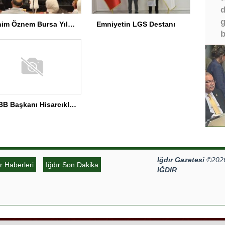
d
g
Benim Öznem Bursa Yıl Sonu Gösterisi
Emniyetin LGS Destanı
b
TOBB Başkanı Hisarcıklıoğlu MEÜ’yi Ziyaret Etti
Iğdır Gazetesi
©2026 
ır Haberleri
Iğdır Son Dakika
IĞDIR