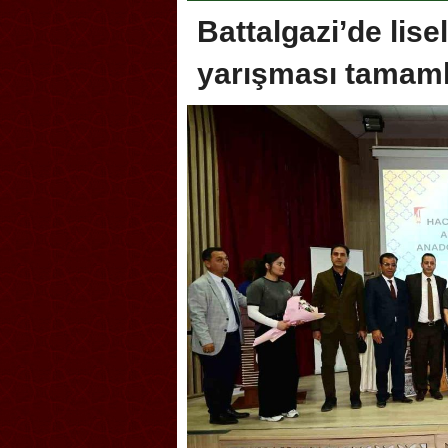
Battalgazi’de lis
yarışması tamam
Akçakoca, Geleneksel Tür
Şampiyonası’na ev sahipliğ