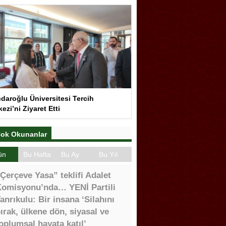
çdaroğlu Üniversitesi Tercih
ezi’ni Ziyaret Etti
ok Okunanlar
ün
Bu Hafta
Bu Ay
Bu Yıl
Çerçeve Yasa” teklifi Adalet
omisyonu’nda… YENİ Partili
anrıkulu: Bir insana ‘Silahını
ırak, ülkene dön, siyasal ve
oplumsal hayata katıl’