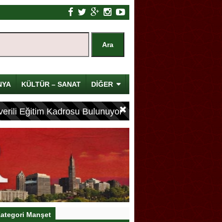
NYA
KÜLTÜR – SANAT
DİĞER
erili Eğitim Kadrosu Bulunuyor
ategori Manşet