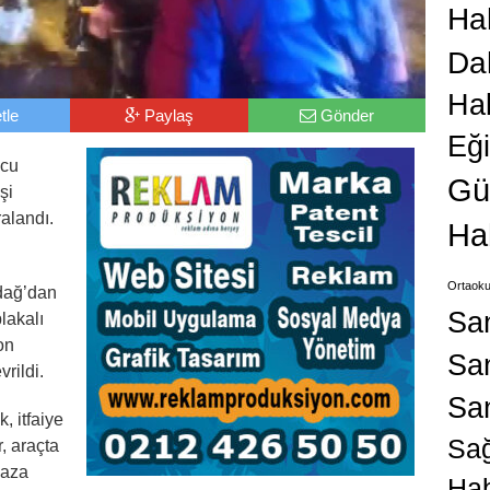
Hab
Da
Ha
tle
Paylaş
Gönder
Eğ
lcu
Gü
şi
ralandı.
Ha
i
Ortaoku
dağ’dan
Sa
lakalı
on
San
rildi.
Sa
, itfaiye
Sağ
r, araçta
kaza
Hab