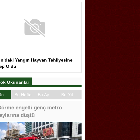
ın’daki Yangın Hayvan Tahliyesine
ep Oldu
ok Okunanlar
ün
Bu Hafta
Bu Ay
Bu Yıl
örme engelli genç metro
aylarına düştü