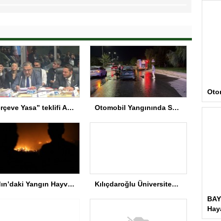
Oto
“Çerçeve Yasa” teklifi Adalet Komisyonu’nda… YENİ Partili Tanrıkulu: Bir insana ‘Silahını bırak, ülkene dön, siyasal ve toplumsal hayata katıl’ diyorsanız, o insan kapıdan içeri girdiğinde başına ne geleceğini bilmelidir
Otomobil Yangınında Sürücü Yaralandı
Aydın’daki Yangın Hayvan Tahliyesine Sebep Oldu
Kılıçdaroğlu Üniversitesi Tercih Merkezi’ni Ziyaret Etti
BAY
Haya