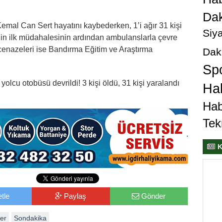
Dak
emal Can Sert hayatını kaybederken, 1’i ağır 31 kişi
Siya
rinin ilk müdahalesinin ardından ambulanslarla çevre
 cenazeleri ise Bandırma Eğitim ve Araştırma
Dak
Sp
olcu otobüsü devrildi! 3 kişi öldü, 31 kişi yaralandı
Hab
Hab
Tek
K
tle
Paylaş
Gönder
er
Sondakika