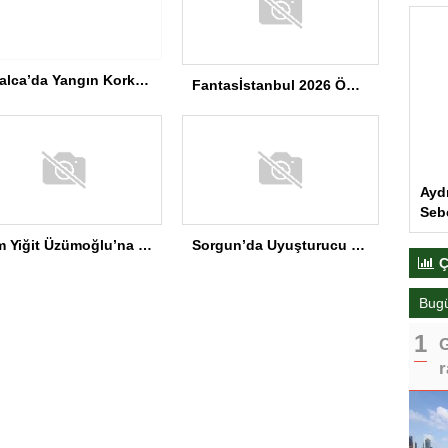
Çatalca’da Yangın Korkuttu
Fantasİstanbul 2026 Ödül Töreni Yapıldı
Ayd
Seb
Cem Yiğit Üzümoğlu’na Genç Başarı Ödülü
Sorgun’da Uyuşturucu Operasyonu
Ç
Bug
G
r