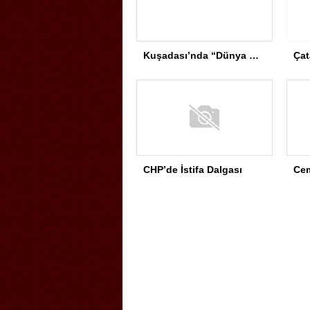
Kuşadası’nda “Dünya Hâlâ Çiçek Açıyor” sergisi sanatseverlerle buluşuyor
CHP’de İstifa Dalgası