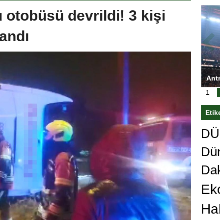
 otobüsü devrildi! 3 kişi
landı
ası’nı
Antrenörlüğe ”Hayır” diyen Mertens,
Sali
sert karar
Galatasaray’dan bakın ne istedi
1
Etik
DÜn
Dü
Da
Ek
Ha