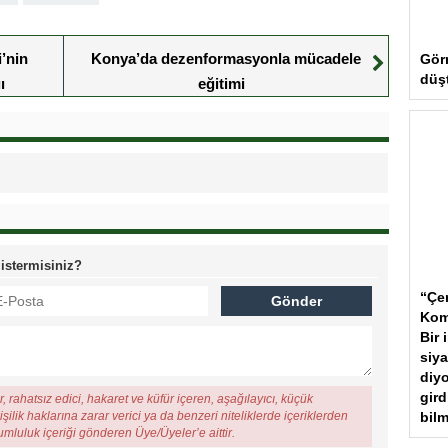
i’nin
Konya’da dezenformasyonla mücadele
Gör
düş
ı
eğitimi
 istermisiniz?
“Çer
Kom
Bir 
siya
diyo
gird
, rahatsız edici, hakaret ve küfür içeren, aşağılayıcı, küçük
bilm
şilik haklarına zarar verici ya da benzeri niteliklerde içeriklerden
rumluluk içeriği gönderen Üye/Üyeler’e aittir.