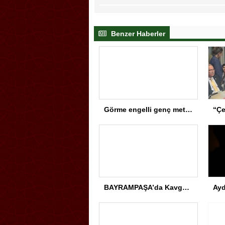
Benzer Haberler
Görme engelli genç metro raylarına düştü
BAYRAMPAŞA’da Kavga: Bir Kişi Hayatını Kaybetti