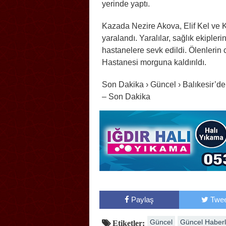
yerinde yaptı.
Kazada Nezire Akova, Elif Kel ve K
yaralandı. Yaralılar, sağlık ekiple
hastanelere sevk edildi. Ölenlerin
Hastanesi morguna kaldırıldı.
Son Dakika › Güncel › Balıkesir’de y
– Son Dakika
Paylaş
Twee
Güncel
Güncel Haberl
Etiketler: