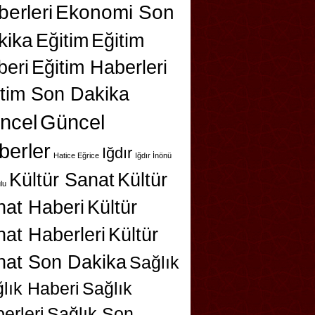
erleri
Ekonomi Son
kika
Eğitim
Eğitim
beri
Eğitim Haberleri
itim Son Dakika
ncel
Güncel
berler
Iğdır
Hatice Eğrice
Iğdır İnönü
Kültür Sanat
Kültür
lu
nat Haberi
Kültür
at Haberleri
Kültür
nat Son Dakika
Sağlık
lık Haberi
Sağlık
erleri
Sağlık Son