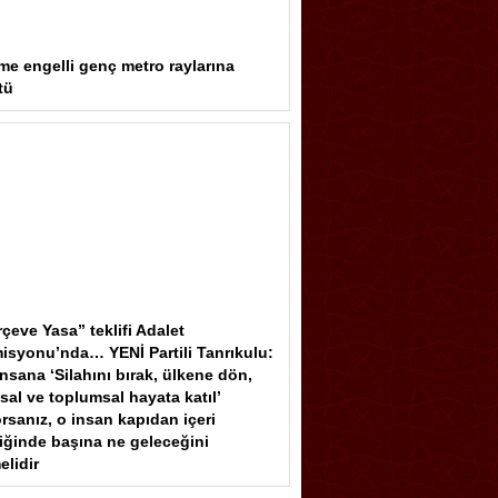
me engelli genç metro raylarına
tü
çeve Yasa” teklifi Adalet
isyonu’nda… YENİ Partili Tanrıkulu:
insana ‘Silahını bırak, ülkene dön,
sal ve toplumsal hayata katıl’
rsanız, o insan kapıdan içeri
iğinde başına ne geleceğini
elidir