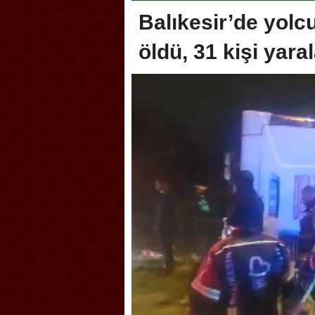
Balıkesir’de yolcu
öldü, 31 kişi yara
oca, Geleneksel Türk Okçuluğu
Askerlik şakası Dünya Kup
yonası’na ev sahipliği yapıyor
karıştırdı! Güney Kore’den 