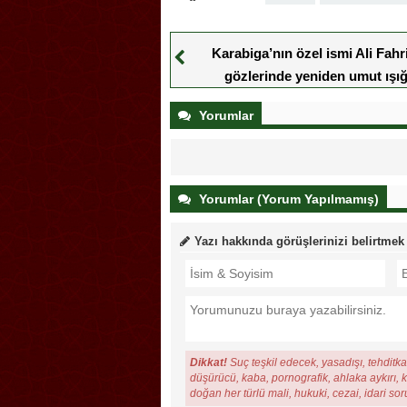
Karabiga’nın özel ismi Ali Fahr
gözlerinde yeniden umut ışığ
Yorumlar
Yorumlar (Yorum Yapılmamış)
Yazı hakkında görüşlerinizi belirtmek
Dikkat!
Suç teşkil edecek, yasadışı, tehditkar
düşürücü, kaba, pornografik, ahlaka aykırı, ki
doğan her türlü mali, hukuki, cezai, idari so