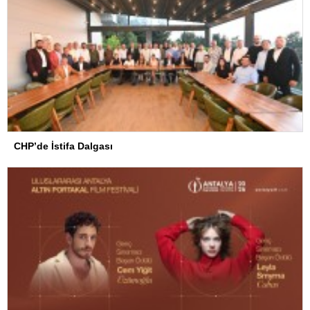
CHP’de İstifa Dalgası