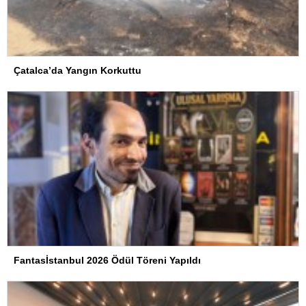
Çatalca’da Yangın Korkuttu
Fantasİstanbul 2026 Ödül Töreni Yapıldı