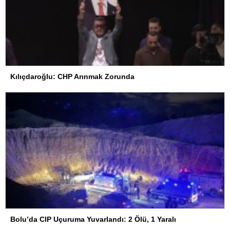
Kılıçdaroğlu: CHP Arınmak Zorunda
Bolu’da CIP Uçuruma Yuvarlandı: 2 Ölü, 1 Yaralı