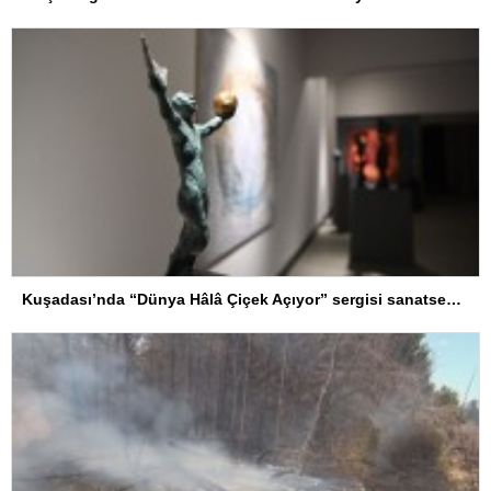
Kuşadası’nda “Dünya Hâlâ Çiçek Açıyor” sergisi sanatseverlerle buluşuyor