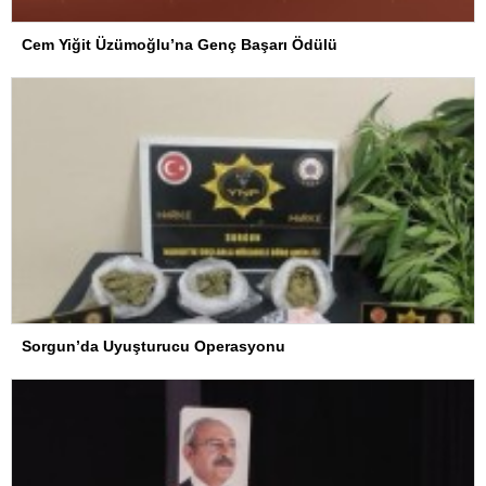
Cem Yiğit Üzümoğlu’na Genç Başarı Ödülü
Sorgun’da Uyuşturucu Operasyonu