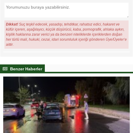
Dikkat!
Suç teşkil edecek, yasadışı, tehditkar, rahatsız edici, hakaret ve
küfür içeren, aşağılayıcı, küçük düşürücü, kaba, pornografik, ahlaka aykırı,
kişilik haklarına zarar verici ya da benzeri niteliklerde içeriklerden doğan
her türlü mali, hukuki, cezai, idari sorumluluk içeriği gönderen Üye/Üyeler’e
aittir.
Benzer Haberler