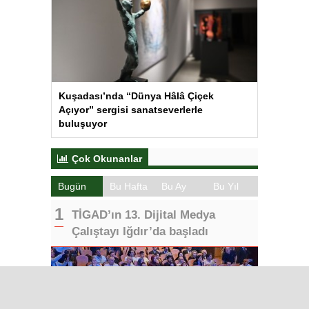
Kuşadası’nda “Dünya Hâlâ Çiçek
Açıyor” sergisi sanatseverlerle
buluşuyor
Çok Okunanlar
Bugün
Bu Hafta
Bu Ay
Bu Yıl
TİGAD’ın 13. Dijital Medya
Çalıştayı Iğdır’da başladı