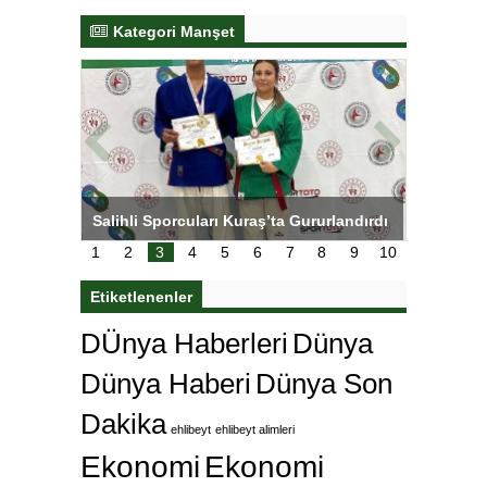
Kategori Manşet
tens,
Salihli Sporcuları Kuraş’ta Gururlandırdı
Torreira 
çok özle
1
2
3
4
5
6
7
8
9
10
Etiketlenenler
DÜnya Haberleri
Dünya
Dünya Haberi
Dünya Son
Dakika
ehlibeyt
ehlibeyt alimleri
Ekonomi
Ekonomi