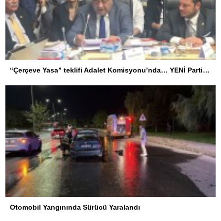
“Çerçeve Yasa” teklifi Adalet Komisyonu’nda… YENİ Partili Tanrıkulu: Bir insana ‘Silahını bırak, ülkene dön, siyasal ve toplumsal hayata katıl’ diyorsanız, o insan kapıdan içeri girdiğinde başına ne geleceğini bilmelidir
Otomobil Yangınında Sürücü Yaralandı