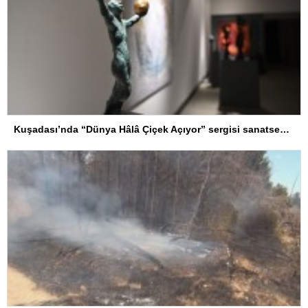
Kuşadası’nda “Dünya Hâlâ Çiçek Açıyor” sergisi sanatseverlerle buluşuyor