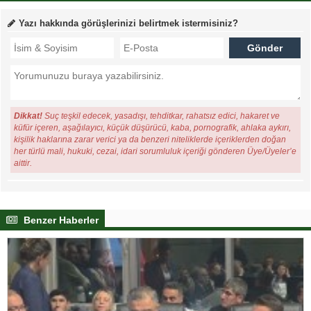
Yazı hakkında görüşlerinizi belirtmek istermisiniz?
Dikkat!
Suç teşkil edecek, yasadışı, tehditkar, rahatsız edici, hakaret ve
küfür içeren, aşağılayıcı, küçük düşürücü, kaba, pornografik, ahlaka aykırı,
kişilik haklarına zarar verici ya da benzeri niteliklerde içeriklerden doğan
her türlü mali, hukuki, cezai, idari sorumluluk içeriği gönderen Üye/Üyeler’e
aittir.
Benzer Haberler