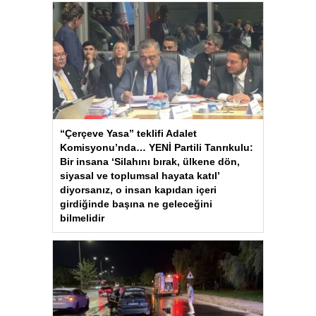
“Çerçeve Yasa” teklifi Adalet
Komisyonu’nda… YENİ Partili Tanrıkulu:
Bir insana ‘Silahını bırak, ülkene dön,
siyasal ve toplumsal hayata katıl’
diyorsanız, o insan kapıdan içeri
girdiğinde başına ne geleceğini
bilmelidir