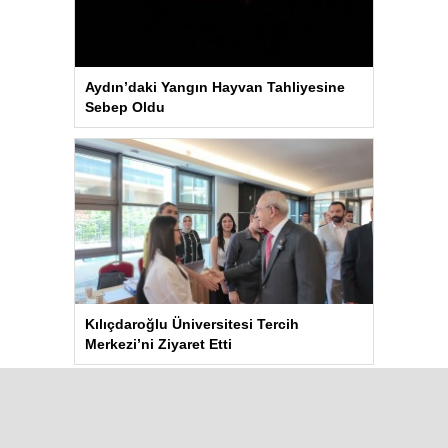
Aydın’daki Yangın Hayvan Tahliyesine
Sebep Oldu
Kılıçdaroğlu Üniversitesi Tercih
Merkezi’ni Ziyaret Etti
Çok Okunanlar
Bugün
Bu Hafta
Bu Ay
Bu Yıl