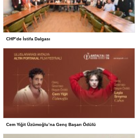
CHP’de İstifa Dalgası
Cem Yiğit Üzümoğlu’na Genç Başarı Ödülü