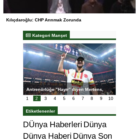
Kılıçdaroğlu: CHP Arınmak Zorunda
Kategori Manşet
ı
Antrenörlüğe ”Hayır” diyen Mertens,
Salihli S
karar
Galatasaray’dan bakın ne istedi
1
2
3
4
5
6
7
8
9
10
Etiketlenenler
DÜnya Haberleri
Dünya
Dünya Haberi
Dünya Son