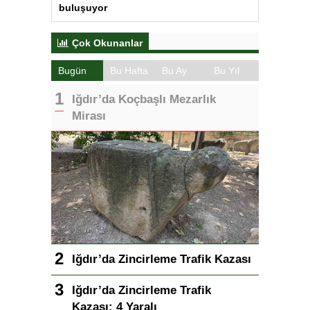
buluşuyor
Çok Okunanlar
Bugün
Bu Hafta
Bu Ay
Bu Yıl
Iğdır’da Koçbaşlı Mezarlık
Mirası
Iğdır’da Zincirleme Trafik Kazası
Iğdır’da Zincirleme Trafik
Kazası: 4 Yaralı