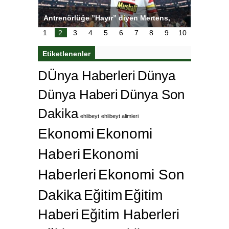
ı
Antrenörlüğe ”Hayır” diyen Mertens,
Salihli S
karar
Galatasaray’dan bakın ne istedi
1
2
3
4
5
6
7
8
9
10
Etiketlenenler
DÜnya Haberleri
Dünya
Dünya Haberi
Dünya Son
Dakika
ehlibeyt
ehlibeyt alimleri
Ekonomi
Ekonomi
Haberi
Ekonomi
Haberleri
Ekonomi Son
Dakika
Eğitim
Eğitim
Haberi
Eğitim Haberleri
Eğitim Son Dakika