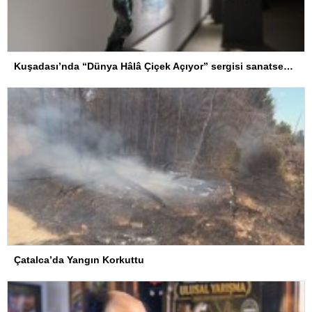
Kuşadası’nda “Dünya Hâlâ Çiçek Açıyor” sergisi sanatseverlerle buluşuyor
Çatalca’da Yangın Korkuttu