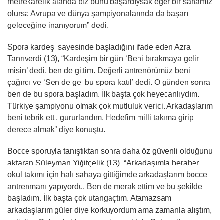
metrekarelik alanda biz bunu başardıysak eğer bir sahamız
olursa Avrupa ve dünya şampiyonalarında da başarı
geleceğine inanıyorum” dedi.
Spora kardeşi sayesinde başladığını ifade eden Azra
Tanrıverdi (13), “Kardeşim bir gün ‘Beni bırakmaya gelir
misin’ dedi, ben de gittim. Değerli antrenörümüz beni
çağırdı ve ‘Sen de gel bu spora katıl’ dedi. O günden sonra
ben de bu spora başladım. İlk başta çok heyecanlıydım.
Türkiye şampiyonu olmak çok mutluluk verici. Arkadaşlarım
beni tebrik etti, gururlandım. Hedefim milli takıma girip
derece almak” diye konuştu.
Bocce sporuyla tanıştıktan sonra daha öz güvenli olduğunu
aktaran Süleyman Yiğitçelik (13), “Arkadaşımla beraber
okul takımı için halı sahaya gittiğimde arkadaşlarım bocce
antrenmanı yapıyordu. Ben de merak ettim ve bu şekilde
başladım. İlk başta çok utangaçtım. Atamazsam
arkadaşlarım güler diye korkuyordum ama zamanla alıştım,