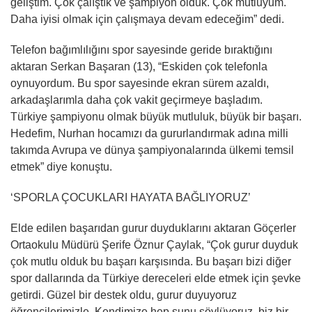
geliştim. Çok çalıştık ve şampiyon olduk. Çok mutluyum.
Daha iyisi olmak için çalışmaya devam edeceğim” dedi.
Telefon bağımlılığını spor sayesinde geride bıraktığını
aktaran Serkan Başaran (13), “Eskiden çok telefonla
oynuyordum. Bu spor sayesinde ekran sürem azaldı,
arkadaşlarımla daha çok vakit geçirmeye başladım.
Türkiye şampiyonu olmak büyük mutluluk, büyük bir başarı.
Hedefim, Nurhan hocamızı da gururlandırmak adına milli
takımda Avrupa ve dünya şampiyonalarında ülkemi temsil
etmek” diye konuştu.
‘SPORLA ÇOCUKLARI HAYATA BAĞLIYORUZ’
Elde edilen başarıdan gurur duyduklarını aktaran Göçerler
Ortaokulu Müdürü Şerife Öznur Çaylak, “Çok gurur duyduk
çok mutlu olduk bu başarı karşısında. Bu başarı bizi diğer
spor dallarında da Türkiye dereceleri elde etmek için şevke
getirdi. Güzel bir destek oldu, gurur duyuyoruz
öğrencilerimizle. Kendimize hep şunu söylüyoruz, biz bir