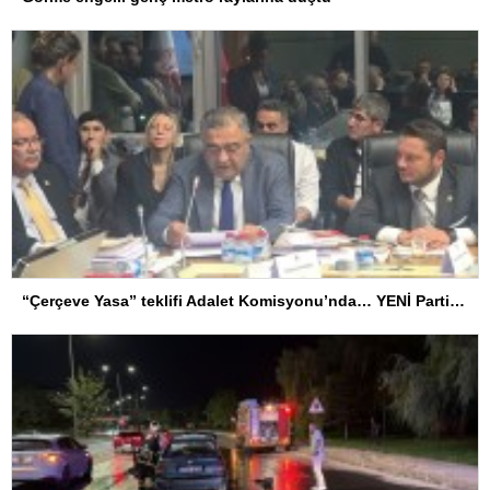
“Çerçeve Yasa” teklifi Adalet Komisyonu’nda… YENİ Partili Tanrıkulu: Bir insana ‘Silahını bırak, ülkene dön, siyasal ve toplumsal hayata katıl’ diyorsanız, o insan kapıdan içeri girdiğinde başına ne geleceğini bilmelidir