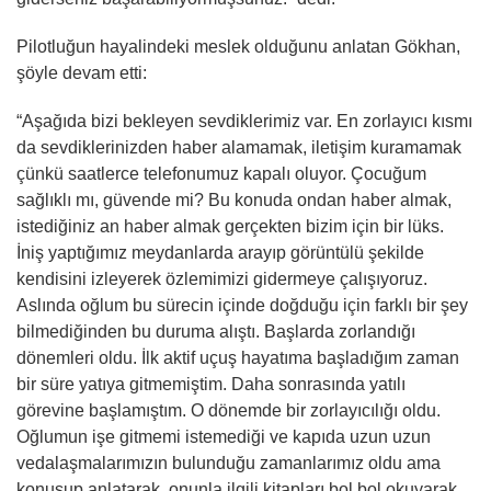
Pilotluğun hayalindeki meslek olduğunu anlatan Gökhan,
şöyle devam etti:
“Aşağıda bizi bekleyen sevdiklerimiz var. En zorlayıcı kısmı
da sevdiklerinizden haber alamamak, iletişim kuramamak
çünkü saatlerce telefonumuz kapalı oluyor. Çocuğum
sağlıklı mı, güvende mi? Bu konuda ondan haber almak,
istediğiniz an haber almak gerçekten bizim için bir lüks.
İniş yaptığımız meydanlarda arayıp görüntülü şekilde
kendisini izleyerek özlemimizi gidermeye çalışıyoruz.
Aslında oğlum bu sürecin içinde doğduğu için farklı bir şey
bilmediğinden bu duruma alıştı. Başlarda zorlandığı
dönemleri oldu. İlk aktif uçuş hayatıma başladığım zaman
bir süre yatıya gitmemiştim. Daha sonrasında yatılı
görevine başlamıştım. O dönemde bir zorlayıcılığı oldu.
Oğlumun işe gitmemi istemediği ve kapıda uzun uzun
vedalaşmalarımızın bulunduğu zamanlarımız oldu ama
konuşup anlatarak, onunla ilgili kitapları bol bol okuyarak