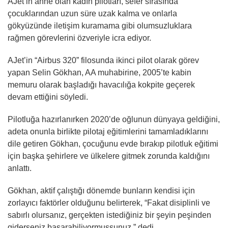
AJet’in anne olan kadın pilotları, sefer sırasında
çocuklarından uzun süre uzak kalma ve onlarla
gökyüzünde iletişim kuramama gibi olumsuzluklara
rağmen görevlerini özveriyle icra ediyor.
AJet’in “Airbus 320” filosunda ikinci pilot olarak görev
yapan Selin Gökhan, AA muhabirine, 2005’te kabin
memuru olarak başladığı havacılığa kokpite geçerek
devam ettiğini söyledi.
Pilotluğa hazırlanırken 2020’de oğlunun dünyaya geldiğini,
adeta onunla birlikte pilotaj eğitimlerini tamamladıklarını
dile getiren Gökhan, çocuğunu evde bırakıp pilotluk eğitimi
için başka şehirlere ve ülkelere gitmek zorunda kaldığını
anlattı.
Gökhan, aktif çalıştığı dönemde bunların kendisi için
zorlayıcı faktörler olduğunu belirterek, “Fakat disiplinli ve
sabırlı olursanız, gerçekten istediğiniz bir şeyin peşinden
giderseniz başarabiliyormuşsunuz.” dedi.