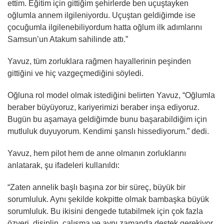
ettim. Eğitim için gittiğim şehirlerde ben uçuştayken
oğlumla annem ilgileniyordu. Uçuştan geldiğimde ise
çocuğumla ilgilenebiliyordum hatta oğlum ilk adımlarını
Samsun’un Atakum sahilinde attı.”
Yavuz, tüm zorluklara rağmen hayallerinin peşinden
gittiğini ve hiç vazgeçmediğini söyledi.
Oğluna rol model olmak istediğini belirten Yavuz, “Oğlumla
beraber büyüyoruz, kariyerimizi beraber inşa ediyoruz.
Bugün bu aşamaya geldiğimde bunu başarabildiğim için
mutluluk duyuyorum. Kendimi şanslı hissediyorum.” dedi.
Yavuz, hem pilot hem de anne olmanın zorluklarını
anlatarak, şu ifadeleri kullanıldı:
“Zaten annelik başlı başına zor bir süreç, büyük bir
sorumluluk. Aynı şekilde kokpitte olmak bambaşka büyük
sorumluluk. Bu ikisini dengede tutabilmek için çok fazla
özveri, disiplin, çalışma ve aynı zamanda destek gerekiyor.