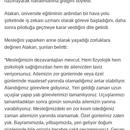
hazırlayarak havalimanına gittiğini söyledi.
Atakan, üniversite eğitiminin ardından bir hava yolu
şirketinde iş zekası uzmanı olarak göreve başladığını, daha
sonra pilotluğa geçmeye karar verdiğini dile getirdi.
Mesleğini yaparken anne olarak yaşadığı zorluklara
değinen Atakan, şunları belirtti:
“Mesleğimizin dezavantajları mevcut. Hem fizyolojik hem
psikolojik sağlığınızdan hem de ailenizden taviz
veriyorsunuz. Ailemizin zor günlerinde veya özel
günlerinde maalesef yanında olamadığımız anlar olabiliyor.
Atandığımız görevlere gidiyoruz. Yeri geldiği zaman uzun
uçuşlar yapıp yatı görevlerimizi tamamlıyoruz. Uçuşlarımızı
tamamladıktan sonra günün sonunda ailemizin yanına
varabiliyoruz. Mesleğimizdeki en zor kısım istediğimiz
zaman ailemizin yanında olamamak. Özel günleriniz zaten
yok. Bayramımızda, yılbaşımızda, yeri geliyor doğum
günlerinde bile onlarla beraber vakit geçiremiyoruz. Geçen