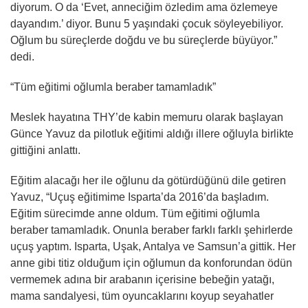
diyorum. O da ‘Evet, anneciğim özledim ama özlemeye
dayandım.’ diyor. Bunu 5 yaşındaki çocuk söyleyebiliyor.
Oğlum bu süreçlerde doğdu ve bu süreçlerde büyüyor.”
dedi.
“Tüm eğitimi oğlumla beraber tamamladık”
Meslek hayatına THY’de kabin memuru olarak başlayan
Günce Yavuz da pilotluk eğitimi aldığı illere oğluyla birlikte
gittiğini anlattı.
Eğitim alacağı her ile oğlunu da götürdüğünü dile getiren
Yavuz, “Uçuş eğitimime Isparta’da 2016’da başladım.
Eğitim sürecimde anne oldum. Tüm eğitimi oğlumla
beraber tamamladık. Onunla beraber farklı farklı şehirlerde
uçuş yaptım. Isparta, Uşak, Antalya ve Samsun’a gittik. Her
anne gibi titiz olduğum için oğlumun da konforundan ödün
vermemek adına bir arabanın içerisine bebeğin yatağı,
mama sandalyesi, tüm oyuncaklarını koyup seyahatler