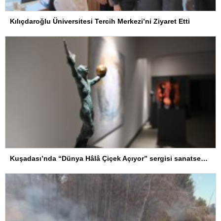
Kılıçdaroğlu Üniversitesi Tercih Merkezi’ni Ziyaret Etti
Kuşadası’nda “Dünya Hâlâ Çiçek Açıyor” sergisi sanatseverlerle buluşuyor