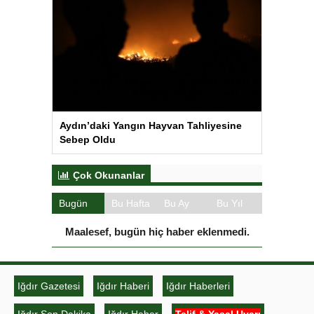
Aydın’daki Yangın Hayvan Tahliyesine
Sebep Oldu
Çok Okunanlar
Bugün
Bu Hafta
Bu Ay
Bu Yıl
Maalesef, bugün hiç haber eklenmedi.
Iğdır Gazetesi
Iğdır Haberi
Iğdır Haberleri