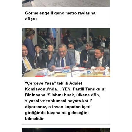
Görme engelli genç metro raylarına
düştü
“Çerçeve Yasa” teklifi Adalet
Komisyonu’nda… YENİ Partili Tanrıkulu:
Bir insana ‘Silahını bırak, ülkene dön,
siyasal ve toplumsal hayata katıl’
diyorsanız, o insan kapıdan içeri
girdiğinde başına ne geleceğini
bilmelidir