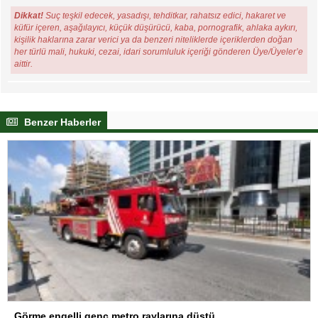
Dikkat!
Suç teşkil edecek, yasadışı, tehditkar, rahatsız edici, hakaret ve
küfür içeren, aşağılayıcı, küçük düşürücü, kaba, pornografik, ahlaka aykırı,
kişilik haklarına zarar verici ya da benzeri niteliklerde içeriklerden doğan
her türlü mali, hukuki, cezai, idari sorumluluk içeriği gönderen Üye/Üyeler’e
aittir.
Benzer Haberler
Görme engelli genç metro raylarına düştü