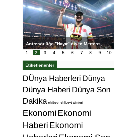
tens,
Salihli Sporcuları Kuraş’ta Gururlandırdı
Torreira 
çok özle
1
2
3
4
5
6
7
8
9
10
Etiketlenenler
DÜnya Haberleri
Dünya
Dünya Haberi
Dünya Son
Dakika
ehlibeyt
ehlibeyt alimleri
Ekonomi
Ekonomi
Haberi
Ekonomi