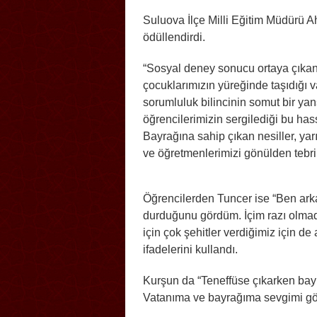
Suluova İlçe Milli Eğitim Müdürü A
ödüllendirdi.
“Sosyal deney sonucu ortaya çıkan 
çocuklarımızın yüreğinde taşıdığı va
sorumluluk bilincinin somut bir ya
öğrencilerimizin sergilediği bu has
Bayrağına sahip çıkan nesiller, yarı
ve öğretmenlerimizi gönülden tebri
Öğrencilerden Tuncer ise “Ben ark
durduğunu gördüm. İçim razı olmadı
için çok şehitler verdiğimiz için d
ifadelerini kullandı.
Kurşun da “Teneffüse çıkarken bayr
Vatanıma ve bayrağıma sevgimi gös