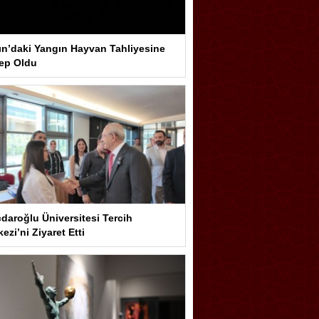
ın’daki Yangın Hayvan Tahliyesine
ep Oldu
çdaroğlu Üniversitesi Tercih
ezi’ni Ziyaret Etti