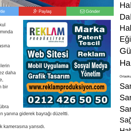
Hab
tle
Paylaş
Gönder
Da
kul
Ha
amında
Eğ
asına
Gü
Ha
lerin
 kez daha
Ortaoku
e,
Sa
 bir
San
übra
Sa
 yanına giderek bayrağı düzeltti.
Sağ
ik kamerasına yansıdı.
Hab