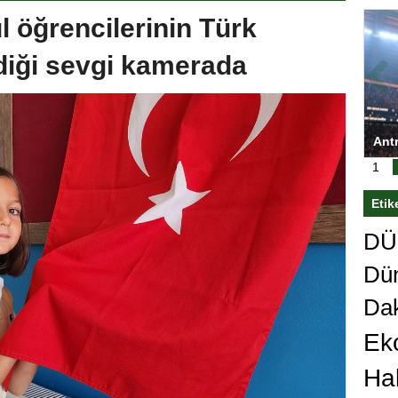
 öğrencilerinin Türk
diği sevgi kamerada
ası’nı
Antrenörlüğe ”Hayır” diyen Mertens,
Sali
sert karar
Galatasaray’dan bakın ne istedi
1
Etik
DÜn
Dü
Da
Ek
Ha