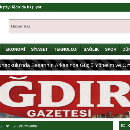
ıştayı Iğdır’da başlıyor
mü
Haber Ara:
yı
çin Davulunu Kırdı
EKONOMİ
SİYASET
TEKNOLOJİ
SAĞLIK
SPOR
DÜ
eleneksel Mirası
Ortaokulu’nda Başarının Arkasında Güçlü Yönetim ve Özv
ası: 4 Yaralı
K
6
39 Görüntüleme