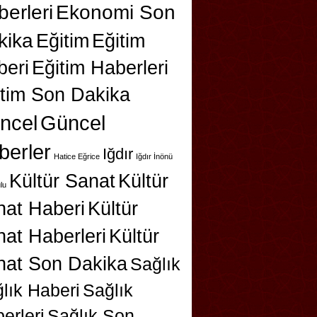
erleri
Ekonomi Son
kika
Eğitim
Eğitim
beri
Eğitim Haberleri
itim Son Dakika
ncel
Güncel
berler
Iğdır
Hatice Eğrice
Iğdır İnönü
Kültür Sanat
Kültür
lu
nat Haberi
Kültür
at Haberleri
Kültür
nat Son Dakika
Sağlık
lık Haberi
Sağlık
erleri
Sağlık Son