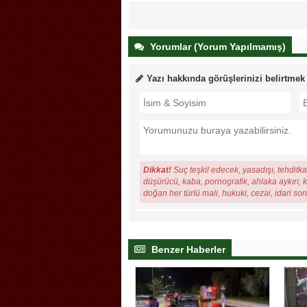
Yorumlar (Yorum Yapılmamış)
Yazı hakkında görüşlerinizi belirtmek
Dikkat!
Suç teşkil edecek, yasadışı, tehditkar
düşürücü, kaba, pornografik, ahlaka aykırı, ki
doğan her türlü mali, hukuki, cezai, idari so
Benzer Haberler