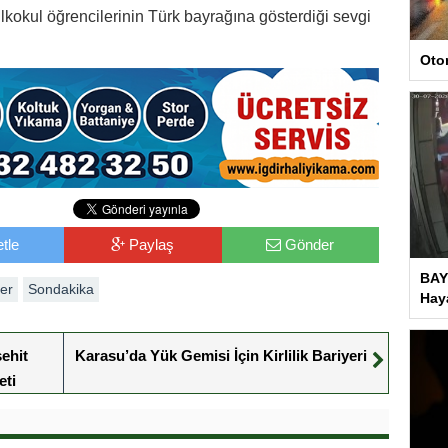
kokul öğrencilerinin Türk bayrağına gösterdiği sevgi
Oto
tle
Paylaş
Gönder
BAY
er
Sondakika
Haya
ehit
Karasu’da Yük Gemisi İçin Kirlilik Bariyeri
eti