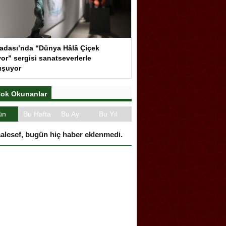
adası’nda “Dünya Hâlâ Çiçek
or” sergisi sanatseverlerle
uşuyor
ok Okunanlar
ün
Bu Hafta
Bu Ay
Bu Yıl
alesef, bugün hiç haber eklenmedi.