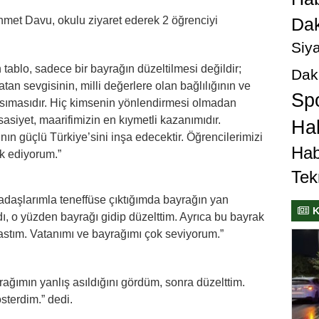
Dak
hmet Davu, okulu ziyaret ederek 2 öğrenciyi
Siya
tablo, sadece bir bayrağın düzeltilmesi değildir;
Dak
tan sevgisinin, milli değerlere olan bağlılığının ve
Sp
nsımasıdır. Hiç kimsenin yönlendirmesi olmadan
sasiyet, maarifimizin en kıymetli kazanımıdır.
Hab
nın güçlü Türkiye’sini inşa edecektir. Öğrencilerimizi
Hab
k ediyorum.”
Tek
adaşlarımla teneffüse çıktığımda bayrağın yan
K
, o yüzden bayrağı gidip düzelttim. Ayrıca bu bayrak
e astım. Vatanımı ve bayrağımı çok seviyorum.”
ağımın yanlış asıldığını gördüm, sonra düzelttim.
terdim.” dedi.