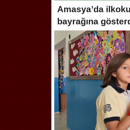
Amasya’da ilkokul
bayrağına göster
oca, Geleneksel Türk Okçuluğu
Askerlik şakası Dünya Kup
yonası’na ev sahipliği yapıyor
karıştırdı! Güney Kore’den 