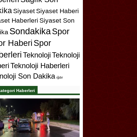
ika
Siyaset
Siyaset Haberi
set Haberleri
Siyaset Son
Sondakika
Spor
ika
or Haberi
Spor
erleri
Teknoloji
Teknoloji
eri
Teknoloji Haberleri
noloji Son Dakika
ığdır
ategori Haberleri