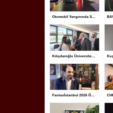
Otomobil Yangınında Sürücü Yaralandı
Kılıçdaroğlu Üniversitesi Tercih Merkezi’ni Ziyaret Etti
Fantasİstanbul 2026 Ödül Töreni Yapıldı
CHP