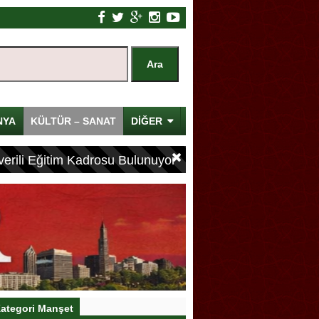
NYA
KÜLTÜR – SANAT
DİĞER
erili Eğitim Kadrosu Bulunuyor
ategori Manşet