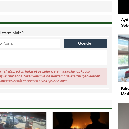
Ayd
Seb
 istermisiniz?
, rahatsız edici, hakaret ve küfür içeren, aşağılayıcı, küçük
şilik haklarına zarar verici ya da benzeri niteliklerde içeriklerden
rumluluk içeriği gönderen Üye/Üyeler’e aittir.
Kılı
Merk