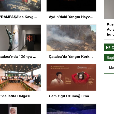
BAYRAMPAŞA’da Kavga: Bir Kişi Hayatını Kaybetti
Aydın’daki Yangın Hayvan Tahliyesine Sebep Oldu
Kuş
Açıy
bul
Ç
Kuşadası’nda “Dünya Hâlâ Çiçek Açıyor” sergisi sanatseverlerle buluşuyor
Çatalca’da Yangın Korkuttu
Bug
Ma
’de İstifa Dalgası
Cem Yiğit Üzümoğlu’na Genç Başarı Ödülü