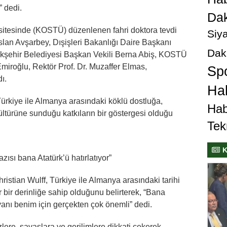
” dedi.
Dak
rsitesinde (KOSTÜ) düzenlenen fahri doktora tevdi
Siya
Aslan Avşarbey, Dışişleri Bakanlığı Daire Başkanı
Dak
ükşehir Belediyesi Başkan Vekili Berna Abiş, KOSTÜ
Emiroğlu, Rektör Prof. Dr. Muzaffer Elmas,
Sp
ı.
Hab
Türkiye ile Almanya arasındaki köklü dostluğa,
Hab
ültürüne sunduğu katkıların bir göstergesi olduğu
Tek
K
azısı bana Atatürk’ü hatırlatıyor”
ristian Wulff, Türkiye ile Almanya arasındaki tarihi
 bir derinliğe sahip olduğunu belirterek, “Bana
anı benim için gerçekten çok önemli” dedi.
re, savaşlara ve gerilimlere dikkati çekerek