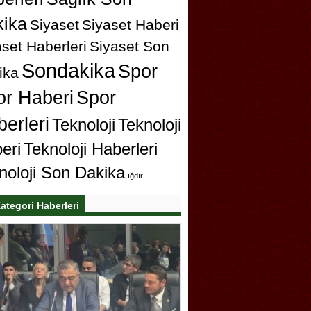
ika
Siyaset
Siyaset Haberi
set Haberleri
Siyaset Son
Sondakika
Spor
ika
or Haberi
Spor
erleri
Teknoloji
Teknoloji
eri
Teknoloji Haberleri
noloji Son Dakika
ığdır
ategori Haberleri