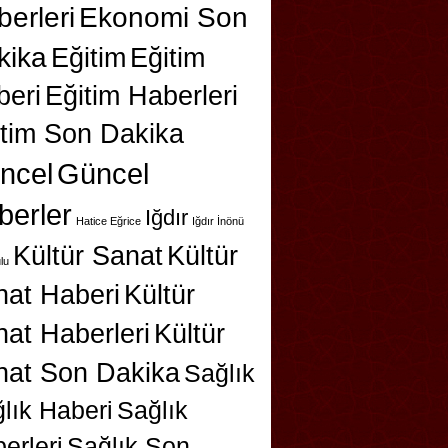
erleri
Ekonomi Son
kika
Eğitim
Eğitim
beri
Eğitim Haberleri
itim Son Dakika
ncel
Güncel
berler
Iğdır
Hatice Eğrice
Iğdır İnönü
Kültür Sanat
Kültür
lu
nat Haberi
Kültür
at Haberleri
Kültür
nat Son Dakika
Sağlık
lık Haberi
Sağlık
erleri
Sağlık Son