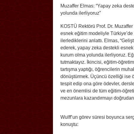
Muzaffer Elmas: “Yapay zeka deste
yolunda ilerliyoruz”
KOSTÜ Rektörü Prof. Dr. Muzaffer 
esnek eğitim modeliyle Türkiye’de
ilerlediklerini anlattı. Elmas, “Gel
ederek, yapay zeka destekli esnek
kurum olma yolunda ilerliyoruz. Eğ
tutmaktayız. İkincisi, eğitim-öğretim
tartışma yaptığı, öğrencilerin muha
dönüştürmek. Üçüncü özelliği ise ö
tespit edip ona göre ödevler, ders
ve en önemlisi de tüm eğitim-öğretim
mezunlara kazandırmayı doğrudan öl
Wulff’un görev süresi boyunca ser
konuştu: