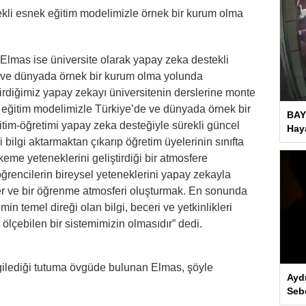
kli esnek eğitim modelimizle örnek bir kurum olma
Elmas ise üniversite olarak yapay zeka destekli
 ve dünyada örnek bir kurum olma yolunda
iştirdiğimiz yapay zekayı üniversitenin derslerine monte
 eğitim modelimizle Türkiye’de ve dünyada örnek bir
BAY
itim-öğretimi yapay zeka desteğiyle sürekli güncel
Haya
i bilgi aktarmaktan çıkarıp öğretim üyelerinin sınıfta
keme yeteneklerini geliştirdiği bir atmosfere
ğrencilerin bireysel yeteneklerini yapay zekayla
ler ve bir öğrenme atmosferi oluşturmak. En sonunda
in temel direği olan bilgi, beceri ve yetkinlikleri
çebilen bir sistemimizin olmasıdır” dedi.
gilediği tutuma övgüde bulunan Elmas, şöyle
Ayd
Seb