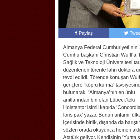
Paylaş
Twee
Almanya Federal Cumhuriyeti’nin 
Cumhurbaşkanı Christian Wulff’a, 
Sağlık ve Teknoloji Üniversitesi ta
düzenlenen törenle fahri doktora u
tevdi edildi. Törende konuşan Wulf
gençlere “köprü kurma” tavsiyesin
bulunarak, “Almanya’nın en ünlü
anıtlarından biri olan Lübeck’teki
Holstentor isimli kapıda ‘Concordi
foris pax’ yazar. Bunun anlamı; ülk
içerisinde birlik, dışarıda da barıştı
sözleri orada okuyunca hemen akl
Atatürk geliyor. Kendisinin ‘Yurtta s