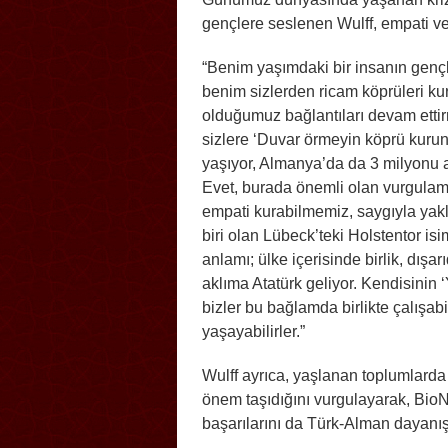
gençlere seslenen Wulff, empati ve
“Benim yaşımdaki bir insanın gençle
benim sizlerden ricam köprüleri kur
olduğumuz bağlantıları devam ettirm
sizlere ‘Duvar örmeyin köprü kurun
yaşıyor, Almanya’da da 3 milyonu aş
Evet, burada önemli olan vurgulama
empati kurabilmemiz, saygıyla yak
biri olan Lübeck’teki Holstentor is
anlamı; ülke içerisinde birlik, dış
aklıma Atatürk geliyor. Kendisinin ‘
bizler bu bağlamda birlikte çalışabi
yaşayabilirler.”
Wulff ayrıca, yaşlanan toplumlarda s
önem taşıdığını vurgulayarak, Bio
başarılarını da Türk-Alman dayanı