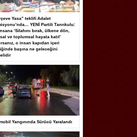
çeve Yasa” teklifi Adalet
isyonu’nda… YENİ Partili Tanrıkulu:
insana ‘Silahını bırak, ülkene dön,
sal ve toplumsal hayata katıl’
rsanız, o insan kapıdan içeri
iğinde başına ne geleceğini
elidir
mobil Yangınında Sürücü Yaralandı