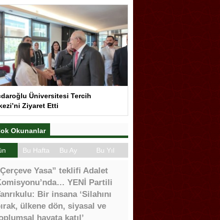
çdaroğlu Üniversitesi Tercih
ezi’ni Ziyaret Etti
ok Okunanlar
ün
Bu Hafta
Bu Ay
Bu Yıl
Çerçeve Yasa” teklifi Adalet
omisyonu’nda… YENİ Partili
anrıkulu: Bir insana ‘Silahını
ırak, ülkene dön, siyasal ve
oplumsal hayata katıl’