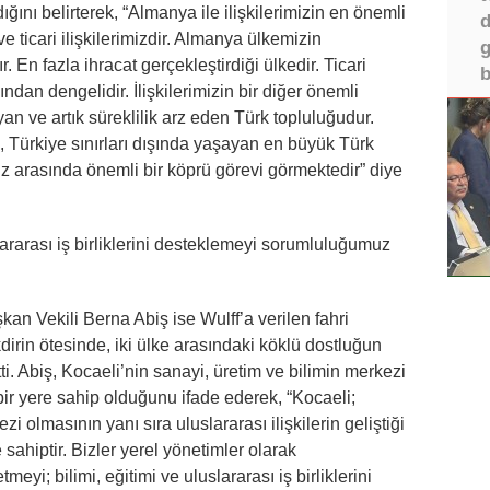
nı belirterek, “Almanya ile ilişkilerimizin en önemli
d
e ticari ilişkilerimizdir. Almanya ülkemizin
g
. En fazla ihracat gerçekleştirdiği ülkedir. Ticari
b
mından dengelidir. İlişkilerimizin bir diğer önemli
 ve artık süreklilik arz eden Türk topluluğudur.
Türkiye sınırları dışında yaşayan en büyük Türk
iz arasında önemli bir köprü görevi görmektedir” diye
slararası iş birliklerini desteklemeyi sorumluluğumuz
an Vekili Berna Abiş ise Wulff’a verilen fahri
irin ötesinde, iki ülke arasındaki köklü dostluğun
i. Abiş, Kocaeli’nin sanayi, üretim ve bilimin merkezi
 bir yere sahip olduğunu ifade ederek, “Kocaeli;
i olmasının yanı sıra uluslararası ilişkilerin geliştiği
 sahiptir. Bizler yerel yönetimler olarak
tmeyi; bilimi, eğitimi ve uluslararası iş birliklerini