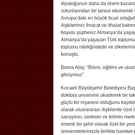
diyaloğunun daha da önem kazandığı
sütunlarından bir tanesi ekonomik v
Avrupa’daki en büyük ticari ortağıdır
ilişkilerimiz ihracat ve ithalat bakı
boyutu şüphesiz Almanya’da yaşayan
Almanya’da yaşayan Türk toplumu, 
toplumu niteliğindedir ve ülkelerim
konuştu.
Berna Abiş: “Bilimi, eğitimi ve ulu
görüyoruz”
Kocaeli Büyükşehir Belediyesi Başk
doktora unvanının akademik bir takd
güçlü bir nişanesi olduğunu kaydett
olarak uluslararası ilişkilerde özel
sanayinin, üretimin ve bilimin merkez
önemli bir şehir olarak özel bir yere
üniversitelerimizle birlikte hareket e