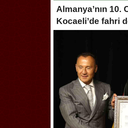
Almanya’nın 10. 
Kocaeli’de fahri 
lik şakası Dünya Kupası’nı
Antrenörlüğe ”Hayır” diye
tırdı! Güney Kore’den sert karar
Galatasaray’dan bakın ne i