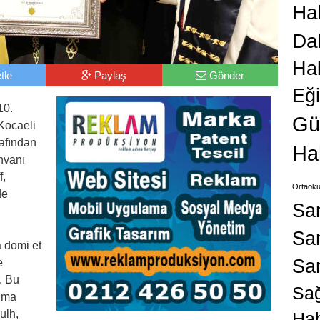
Hab
Da
Ha
tle
Paylaş
Gönder
Eğ
10.
Gü
Kocaeli
rafından
Ha
nvanı
f,
Ortaoku
de
Sa
San
a domi et
Sa
e
r. Bu
Sağ
ıma
ulh,
Hab