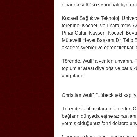
cihanda sulh’ sözlerini hatırlıyorum
Kocaeli Sağlık ve Teknoloji Ünive
törenine; Kocaeli Vali Yardımcısı 
Pınar Gülün Kayseri, Kocaeli Büy
Mütevelli Heyet Başkanı Dr. Talip 
akademisyenler ve öğrenciler katıld
Törende, Wulff’a verilen unvanın, 
toplumlar arası diyaloğa ve barış k
vurgulandı.
Christian Wulff: “Lübeck’teki kapı y
Törende katılımcılara hitap eden Ch
bağların dünyada eşine az rastlanır
vermiş olduğunuz fahri doktora unv
Günümüz dünyasında yaşanan krizle