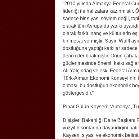
“2010 yılında Almanya Federal Cum
liderliği ile hafızalara kazınmıştır. 
sadece bir siyasi söylem değil, topl
olarak tüm Avrupa’da yankı uyandır
olarak farklı inanç ve kültürlerin 
bir mesaj vermiştir. Sayın Wulff a
dostluğuna yaptığı katkılar sadece
derin izler bırakmıştır. Onun çabala
güçlenmesinde önemli katkı sağla
Ali Yalçındağ ve eski Federal Alma
Türk-Alman Ekonomi Konseyi’nin k
olması, bu dostluğun ekonomik boy
göstergesidir.”
Pınar Gülün Kayseri: “Almanya, Türk
Dışişleri Bakanlığı Daire Başkanı Pı
yüzyılın sonlarına dayandığını hatı
Kayseri, siyasi ve ekonomik belirs