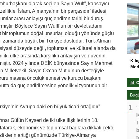
hurbaşkanı olarak seçilen Sayın Wulff, kapsayıcı
Özellikle ‘İslam, Almanya’nın bir parçasıdır’ ifadesi
umlar arası anlayışı güçlendiren tarihi bir duruş
mıştır. Böylece Sayın Wulff’un bir devlet adamı
eşit bir toplumun doğal unsurları olduğu yönünde güçlü
ynı zamanda büyük bir Türkiye dostudur. Türk-Alman
 siyasi düzeyde değil, toplumsal ve kültürel alanda da
rı iki ülke arasında karşılıklı anlayışın ve güvenin
Kılı
mıştır. 2024 yılında DEİK bünyesinde Sayın Mehmet
Merk
n Milletvekili Sayın Özcan Mutlu’nun desteğiyle
urulmasına öncülük etmesi ve kurucu başkanı
Ç
utta da güçlendirilmesine yönelik vizyonunun bir
Bug
iye’nin Avrupa’daki en büyük ticari ortağıdır”
“
K
nar Gülün Kayseri de iki ülke ilişkilerinin 18.
T
rlatarak, ekonomik ve toplumsal bağlara dikkati çekti.
b
izliklerin arttığı günümüzde Türkiye-Almanya
t