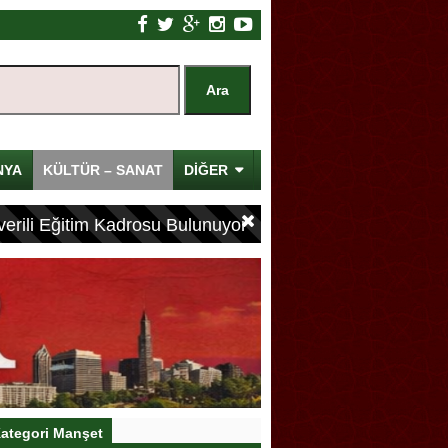
NYA
KÜLTÜR – SANAT
DİĞER
erili Eğitim Kadrosu Bulunuyor
ategori Manşet