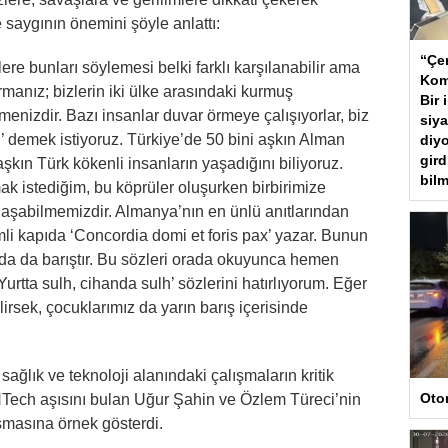
 saygının önemini şöyle anlattı:
“Çer
re bunları söylemesi belki farklı karşılanabilir ama
Kom
manız; bizlerin iki ülke arasındaki kurmuş
Bir 
enizdir. Bazı insanlar duvar örmeye çalışıyorlar, biz
siya
’ demek istiyoruz. Türkiye’de 50 bini aşkın Alman
diyo
gird
kın Türk kökenli insanların yaşadığını biliyoruz.
bilm
k istediğim, bu köprüler oluşurken birbirimize
laşabilmemizdir. Almanya’nın en ünlü anıtlarından
imli kapıda ‘Concordia domi et foris pax’ yazar. Bunun
arıda da barıştır. Bu sözleri orada okuyunca hemen
Yurtta sulh, cihanda sulh’ sözlerini hatırlıyorum. Eğer
lirsek, çocuklarımız da yarın barış içerisinde
ağlık ve teknoloji alanındaki çalışmaların kritik
Oto
NTech aşısını bulan Uğur Şahin ve Özlem Türeci’nin
şmasına örnek gösterdi.