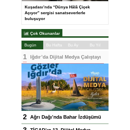
Kuşadası’nda “Dünya Hâlâ Çiçek
Açıyor” sergisi sanatseverlerle
buluşuyor
Çok Okunanlar
Bugün
Bu Hafta
Bu Ay
Bu Yıl
Iğdır’da Dijital Medya Çalıştayı
Ağrı Dağı’nda Bahar İzdüşümü