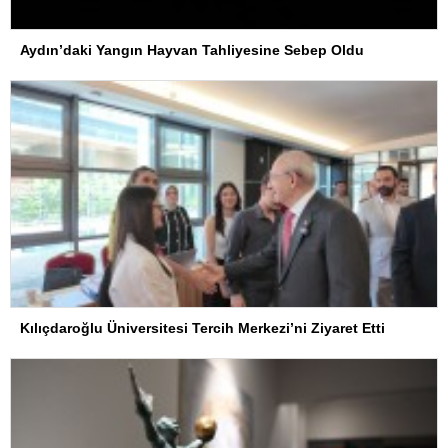
Aydın’daki Yangın Hayvan Tahliyesine Sebep Oldu
Kılıçdaroğlu Üniversitesi Tercih Merkezi’ni Ziyaret Etti