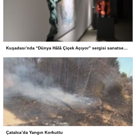
Kuşadası’nda “Dünya Hâlâ Çiçek Açıyor” sergisi sanatseverlerle buluşuyor
Çatalca’da Yangın Korkuttu