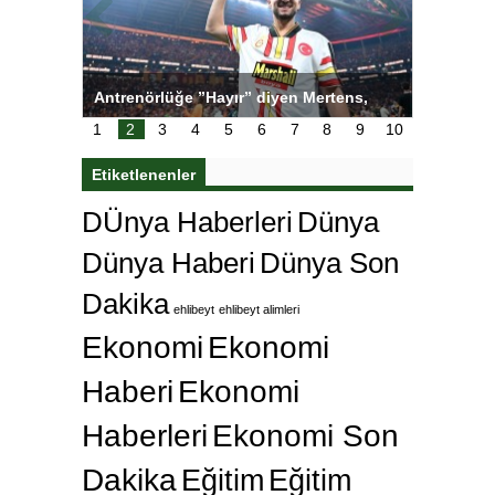
ı
Antrenörlüğe ”Hayır” diyen Mertens,
Salihli S
karar
Galatasaray’dan bakın ne istedi
1
2
3
4
5
6
7
8
9
10
Etiketlenenler
DÜnya Haberleri
Dünya
Dünya Haberi
Dünya Son
Dakika
ehlibeyt
ehlibeyt alimleri
Ekonomi
Ekonomi
Haberi
Ekonomi
Haberleri
Ekonomi Son
Dakika
Eğitim
Eğitim