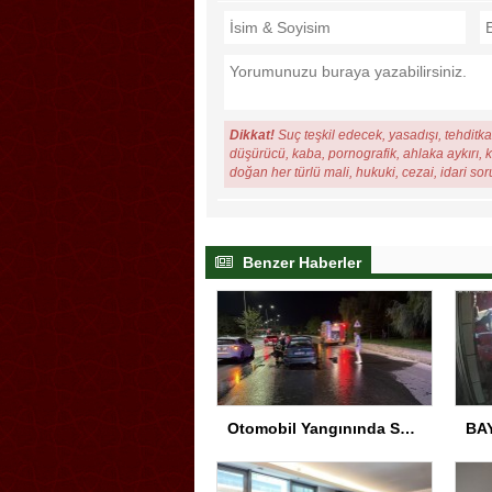
Dikkat!
Suç teşkil edecek, yasadışı, tehditkar
düşürücü, kaba, pornografik, ahlaka aykırı, ki
doğan her türlü mali, hukuki, cezai, idari so
Benzer Haberler
Otomobil Yangınında Sürücü Yaralandı