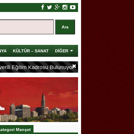
NYA
KÜLTÜR – SANAT
DİĞER
erili Eğitim Kadrosu Bulunuyor
ategori Manşet