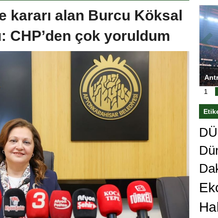
e kararı alan Burcu Köksal
du: CHP’den çok yoruldum
ası’nı
Antrenörlüğe ”Hayır” diyen Mertens,
Sali
sert karar
Galatasaray’dan bakın ne istedi
1
Etik
DÜn
Dü
Da
Ek
Ha