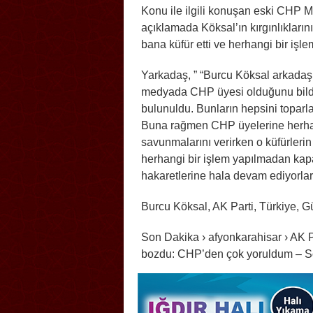
Konu ile ilgili konuşan eski CHP Mi
açıklamada Köksal’ın kırgınlıkların
bana küfür etti ve herhangi bir işle
Yarkadaş, ” “Burcu Köksal arkadaş
medyada CHP üyesi olduğunu bildiğ
bulunuldu. Bunların hepsini toparla
Buna rağmen CHP üyelerine herhangi
savunmalarını verirken o küfürlerin
herhangi bir işlem yapılmadan kapat
hakaretlerine hala devam ediyorlar.’
Burcu Köksal, AK Parti, Türkiye, 
Son Dakika › afyonkarahisar › AK P
bozdu: CHP’den çok yoruldum – S