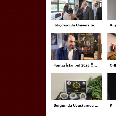
Kılıçdaroğlu Üniversitesi Tercih Merkezi’ni Ziyaret Etti
Fantasİstanbul 2026 Ödül Töreni Yapıldı
CHP
Sorgun’da Uyuşturucu Operasyonu