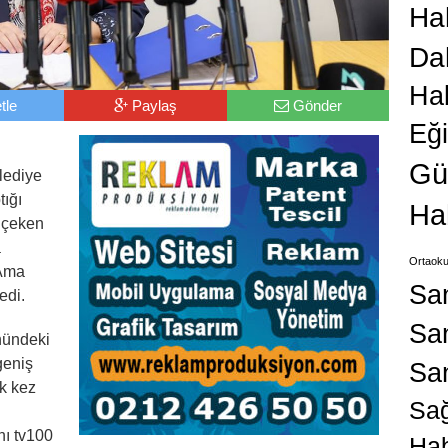
Hab
Da
Ha
tle
Paylaş
Gönder
Eğ
Gü
lediye
tığı
Ha
 çeken
a
Ortaoku
 Ama
Sa
edi.
San
nündeki
geniş
Sa
lk kez
Sağ
nı tv100
Hab