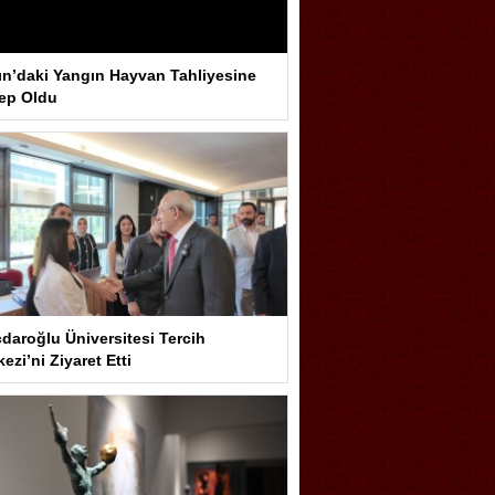
ın’daki Yangın Hayvan Tahliyesine
ep Oldu
çdaroğlu Üniversitesi Tercih
ezi’ni Ziyaret Etti