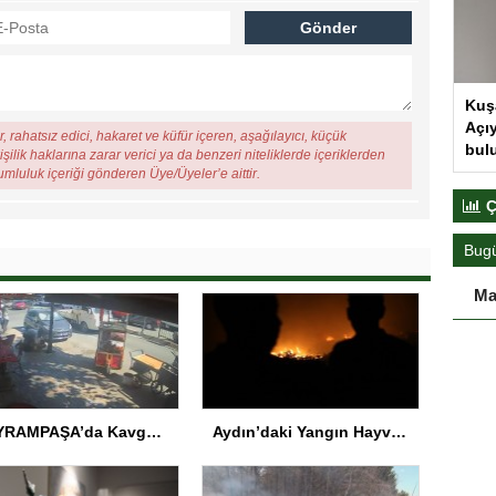
Kuş
Açıy
, rahatsız edici, hakaret ve küfür içeren, aşağılayıcı, küçük
bul
şilik haklarına zarar verici ya da benzeri niteliklerde içeriklerden
rumluluk içeriği gönderen Üye/Üyeler’e aittir.
Ç
Bug
Ma
BAYRAMPAŞA’da Kavga: Bir Kişi Hayatını Kaybetti
Aydın’daki Yangın Hayvan Tahliyesine Sebep Oldu