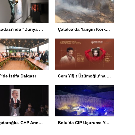
Kuşadası’nda “Dünya Hâlâ Çiçek Açıyor” sergisi sanatseverlerle buluşuyor
Çatalca’da Yangın Korkuttu
’de İstifa Dalgası
Cem Yiğit Üzümoğlu’na Genç Başarı Ödülü
Kılıçdaroğlu: CHP Arınmak Zorunda
Bolu’da CIP Uçuruma Yuvarlandı: 2 Ölü, 1 Yaralı