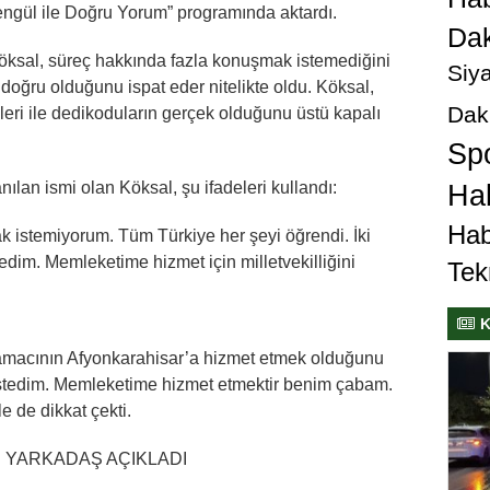
ngül ile Doğru Yorum” programında aktardı.
Dak
Köksal, süreç hakkında fazla konuşmak istemediğini
Siya
in doğru olduğunu ispat eder nitelikte oldu. Köksal,
Dak
leri ile dedikoduların gerçek olduğunu üstü kapalı
Sp
nılan ismi olan Köksal, şu ifadeleri kullandı:
Hab
Hab
 istemiyorum. Tüm Türkiye her şeyi öğrendi. İki
edim. Memleketime hizmet için milletvekilliğini
Tek
K
 amacının Afyonkarahisar’a hizmet etmek olduğunu
istedim. Memleketime hizmet etmektir benim çabam.
e de dikkat çekti.
IŞ YARKADAŞ AÇIKLADI