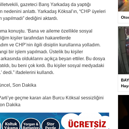
lletvekili, gazeteci Barış Yarkadaş da yaptığı
ın nedenini anlattı. Yarkadaş Köksal’ın, “CHP üyeleri
Oto
m yapılmadı” dediğini aktardı.
ıma konuştu. ‘Bana ve aileme özellikle sosyal
im kişiler tarafından hakaretlerde
dım ve CHP’nin ilgili disiplin kurullarına yolladım.
 bir işlem yapılmadı. Üstelik bu kişiler
 arkasında olduklarını açıkça beyan ettiler. Bu dosya
ıldı, bu beni çok kırdı. Bu kişiler sosyal medyadaki
 dedi.” ifadelerini kullandı.
BAY
Güncel, Son Dakika
Haya
arti’ye geçme kararı alan Burcu Köksal sessizliğini
on Dakika