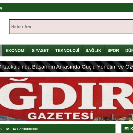
yı
çin Davulunu Kırdı
Haber Ara:
eleneksel Mirası
EKONOMİ
SİYASET
TEKNOLOJİ
SAĞLIK
SPOR
DÜ
lyon Lira!
olandırıcılık
Ortaokulu’nda Başarının Arkasında Güçlü Yönetim ve Özv
dırıcılığı
ıştayı Iğdır’da başlıyor
K
6
34 Görüntüleme