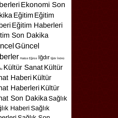
erleri
Ekonomi Son
kika
Eğitim
Eğitim
beri
Eğitim Haberleri
itim Son Dakika
ncel
Güncel
berler
Iğdır
Hatice Eğrice
Iğdır İnönü
Kültür Sanat
Kültür
lu
nat Haberi
Kültür
at Haberleri
Kültür
nat Son Dakika
Sağlık
lık Haberi
Sağlık
erleri
Sağlık Son