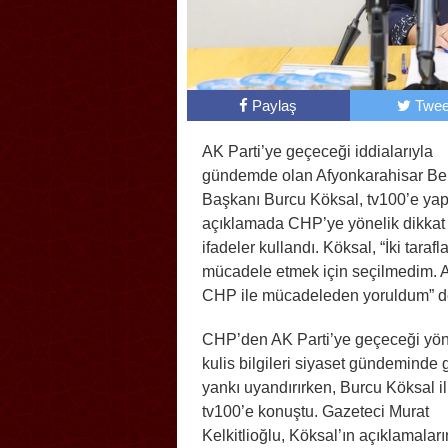
Paylaş
Twee
AK Parti’ye geçeceği iddialarıyla
gündemde olan Afyonkarahisar Be
Başkanı Burcu Köksal, tv100’e yap
açıklamada CHP’ye yönelik dikkat
ifadeler kullandı. Köksal, “İki tarafl
mücadele etmek için seçilmedim.
CHP ile mücadeleden yoruldum” d
CHP’den AK Parti’ye geçeceği yö
kulis bilgileri siyaset gündeminde 
yankı uyandırırken, Burcu Köksal i
tv100’e konuştu. Gazeteci Murat
Kelkitlioğlu, Köksal’ın açıklamaları