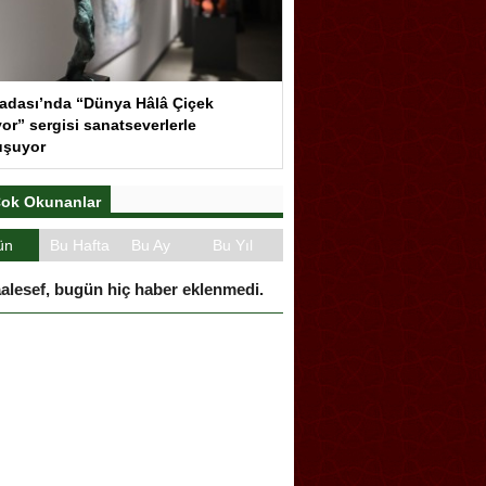
adası’nda “Dünya Hâlâ Çiçek
or” sergisi sanatseverlerle
uşuyor
ok Okunanlar
ün
Bu Hafta
Bu Ay
Bu Yıl
alesef, bugün hiç haber eklenmedi.