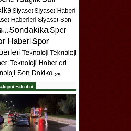
ika
Siyaset
Siyaset Haberi
set Haberleri
Siyaset Son
Sondakika
Spor
ika
or Haberi
Spor
erleri
Teknoloji
Teknoloji
eri
Teknoloji Haberleri
noloji Son Dakika
ığdır
ategori Haberleri