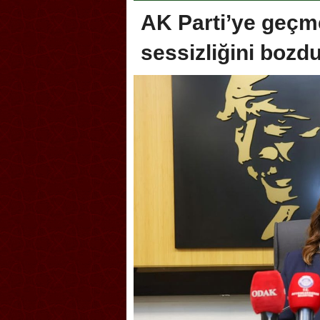
AK Parti’ye geçm
sessizliğini boz
oca, Geleneksel Türk Okçuluğu
Askerlik şakası Dünya Kup
yonası’na ev sahipliği yapıyor
karıştırdı! Güney Kore’den 