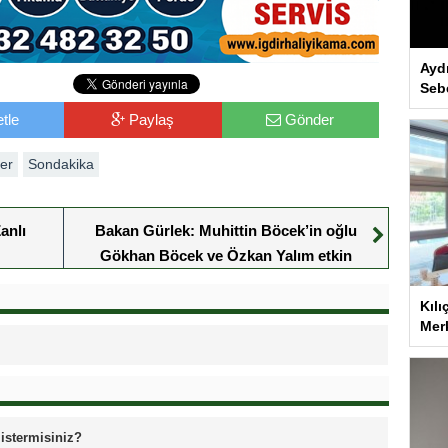
Ayd
Seb
tle
Paylaş
Gönder
er
Sondakika
anlı
Bakan Gürlek: Muhittin Böcek’in oğlu
Gökhan Böcek ve Özkan Yalım etkin
pişmanlık hükümleri kapsamında ifade
verdi
Kılı
Merk
 istermisiniz?