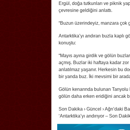
Ergül, doğa tutkunları ve piknik y
çevresine geldiğini anlattı.
“Buzun üzerindeyiz, manzara çok g
Antarktika’yı andıran buzla kaplı g
konuştu:
“Mayıs ayına girdik ve gölün buzlar
açmış. Buzlar iki haftaya kadar zo
anlatılmaz yaşanır. Herkesin bu doğ
bir yanda buz. İki mevsimi bir arad
Gölün kenarında bulunan Tanyolu k
gölün daha erken eridiğini ancak 
Son Dakika › Güncel › Ağrı’daki Ba
‘Antarktika’yı andırıyor – Son Daki