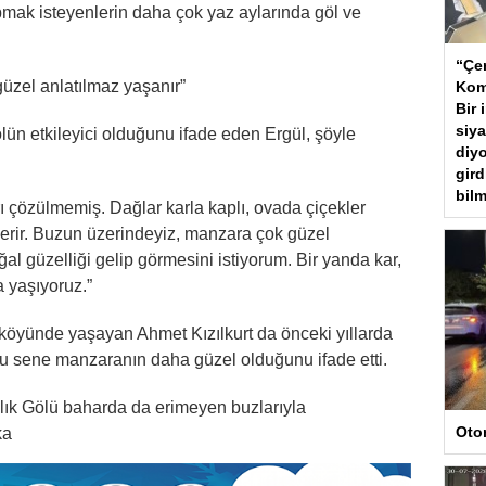
apmak isteyenlerin daha çok yaz aylarında göl ve
“Çer
üzel anlatılmaz yaşanır”
Kom
Bir 
siya
ölün etkileyici olduğunu ifade eden Ergül, şöyle
diyo
gird
bilm
ı çözülmemiş. Dağlar karla kaplı, ovada çiçekler
r erir. Buzun üzerindeyiz, manzara çok güzel
al güzelliği gelip görmesini istiyorum. Bir yanda kar,
a yaşıyoruz.”
öyünde yaşayan Ahmet Kızılkurt da önceki yıllarda
bu sene manzaranın daha güzel olduğunu ifade etti.
lık Gölü baharda da erimeyen buzlarıyla
Oto
ka