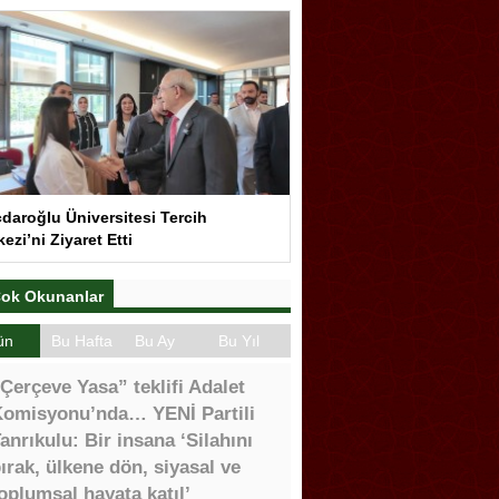
çdaroğlu Üniversitesi Tercih
ezi’ni Ziyaret Etti
ok Okunanlar
ün
Bu Hafta
Bu Ay
Bu Yıl
Çerçeve Yasa” teklifi Adalet
omisyonu’nda… YENİ Partili
anrıkulu: Bir insana ‘Silahını
ırak, ülkene dön, siyasal ve
oplumsal hayata katıl’