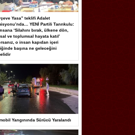
çeve Yasa” teklifi Adalet
isyonu’nda… YENİ Partili Tanrıkulu:
insana ‘Silahını bırak, ülkene dön,
sal ve toplumsal hayata katıl’
rsanız, o insan kapıdan içeri
iğinde başına ne geleceğini
elidir
mobil Yangınında Sürücü Yaralandı