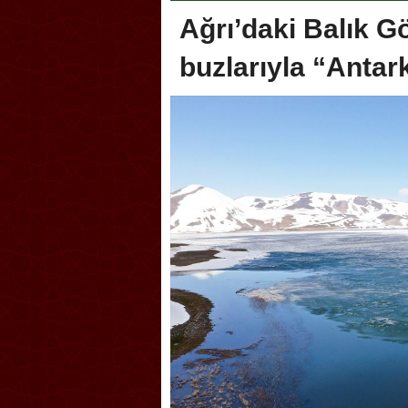
Ağrı’daki Balık 
buzlarıyla “Antark
Akçakoca, Geleneksel Tür
Şampiyonası’na ev sahipliğ