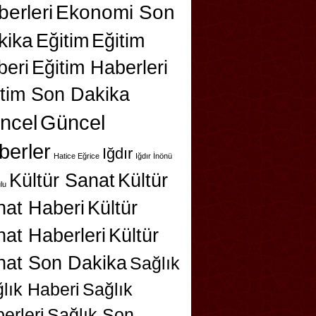
erleri
Ekonomi Son
kika
Eğitim
Eğitim
beri
Eğitim Haberleri
itim Son Dakika
ncel
Güncel
berler
Iğdır
Hatice Eğrice
Iğdır İnönü
Kültür Sanat
Kültür
lu
nat Haberi
Kültür
at Haberleri
Kültür
nat Son Dakika
Sağlık
lık Haberi
Sağlık
erleri
Sağlık Son