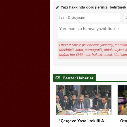
Yazı hakkında görüşlerinizi belirtmek
Dikkat!
Suç teşkil edecek, yasadışı, tehditkar
düşürücü, kaba, pornografik, ahlaka aykırı, ki
doğan her türlü mali, hukuki, cezai, idari so
Benzer Haberler
“Çerçeve Yasa” teklifi Adalet Komisyonu’nda… YENİ Partili Tanrıkulu: Bir insana ‘Silahını bırak, ülkene dön, siyasal ve toplumsal hayata katıl’ diyorsanız, o insan kapıdan içeri girdiğinde başına ne geleceğini bilmelidir