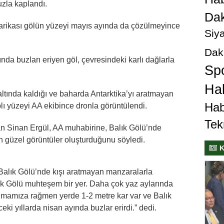
zla kaplandı.
Dak
 harikası gölün yüzeyi mayıs ayında da çözülmeyince
Siya
Dak
ında buzları eriyen göl, çevresindeki karlı dağlarla
Sp
Hab
altında kaldığı ve baharda Antarktika’yı aratmayan
Hab
ı yüzeyi AA ekibince dronla görüntülendi.
Tek
n Sinan Ergül, AA muhabirine, Balık Gölü’nde
ın güzel görüntüler oluşturduğunu söyledi.
K
alık Gölü’nde kışı aratmayan manzaralarla
Balık Gölü muhteşem bir yer. Daha çok yaz aylarında
 olmamıza rağmen yerde 1-2 metre kar var ve Balık
ki yıllarda nisan ayında buzlar erirdi.” dedi.