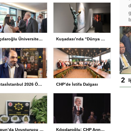
d
g
b
Kılıçdaroğlu Üniversitesi Tercih Merkezi’ni Ziyaret Etti
Kuşadası’nda “Dünya Hâlâ Çiçek Açıyor” sergisi sanatseverlerle buluşuyor
I
Fantasİstanbul 2026 Ödül Töreni Yapıldı
CHP’de İstifa Dalgası
Sorgun’da Uyuşturucu Operasyonu
Kılıçdaroğlu: CHP Arınmak Zorunda