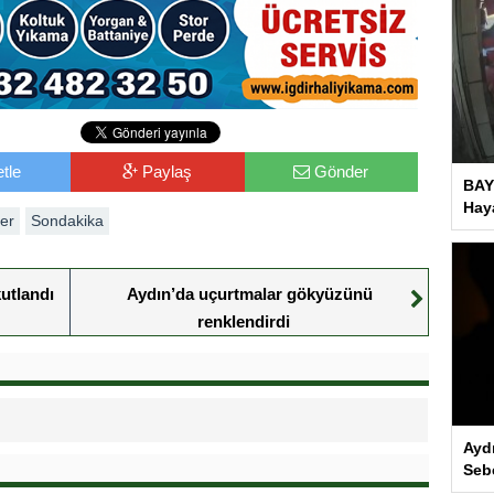
tle
Paylaş
Gönder
BAY
Haya
er
Sondakika
kutlandı
Aydın’da uçurtmalar gökyüzünü
renklendirdi
Ayd
Seb