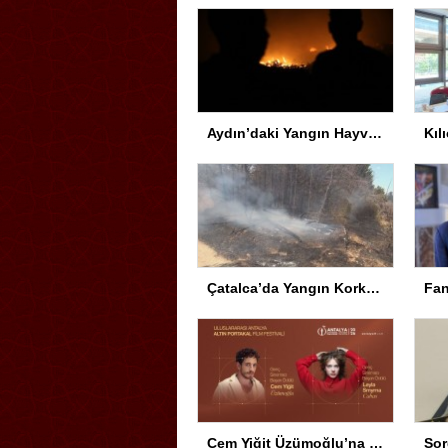
Aydın’daki Yangın Hayvan Tahliyesine Sebep Oldu
Çatalca’da Yangın Korkuttu
Cem Yiğit Üzümoğlu’na Genç Başarı Ödülü