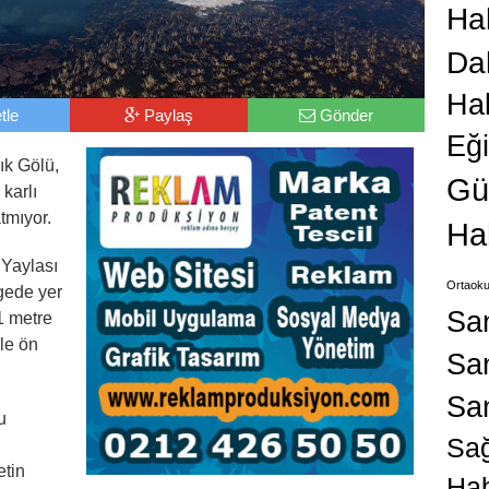
Hab
Da
Ha
tle
Paylaş
Gönder
Eğ
ık Gölü,
Gü
karlı
tmıyor.
Ha
 Yaylası
Ortaoku
gede yer
Sa
1 metre
yle ön
San
Sa
u
Sağ
etin
Hab