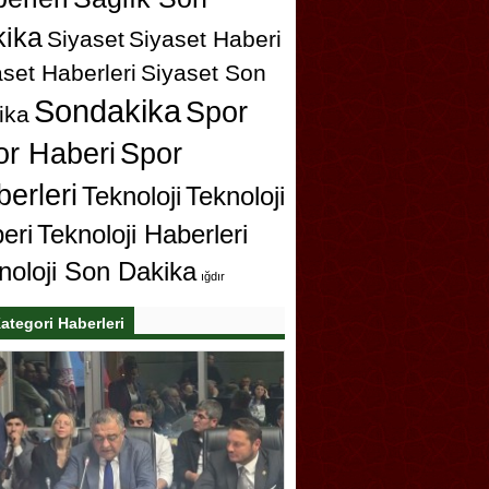
ika
Siyaset
Siyaset Haberi
set Haberleri
Siyaset Son
Sondakika
Spor
ika
or Haberi
Spor
erleri
Teknoloji
Teknoloji
eri
Teknoloji Haberleri
noloji Son Dakika
ığdır
ategori Haberleri