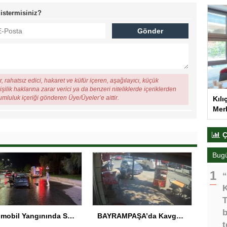
 istermisiniz?
, rahatsız edici, hakaret ve küfür içeren, aşağılayıcı, küçük
şilik haklarına zarar verici ya da benzeri niteliklerde içeriklerden
rumluluk içeriği gönderen Üye/Üyeler’e aittir.
Kılı
Merk
Ç
Bug
“
K
T
b
Otomobil Yangınında Sürücü Yaralandı
BAYRAMPAŞA’da Kavga: Bir Kişi Hayatını Kaybetti
t