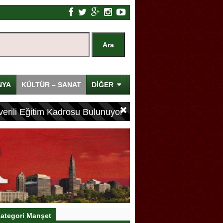
NYA
KÜLTÜR – SANAT
DİĞER
erili Eğitim Kadrosu Bulunuyor
ategori Manşet