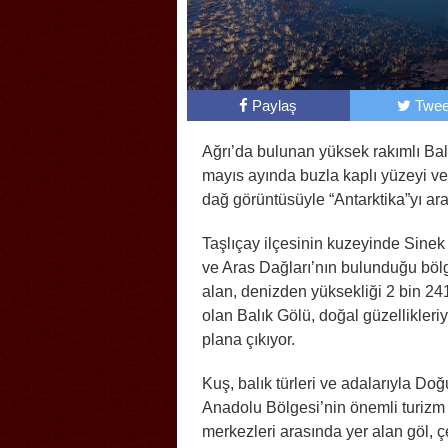
Paylaş
Twee
Ağrı’da bulunan yüksek rakımlı Bal
mayıs ayında buzla kaplı yüzeyi ve 
dağ görüntüsüyle “Antarktika”yı ara
Taşlıçay ilçesinin kuzeyinde Sinek
ve Aras Dağları’nın bulunduğu böl
alan, denizden yüksekliği 2 bin 24
olan Balık Gölü, doğal güzellikleri
plana çıkıyor.
Kuş, balık türleri ve adalarıyla Doğ
Anadolu Bölgesi’nin önemli turizm
merkezleri arasında yer alan göl, ç