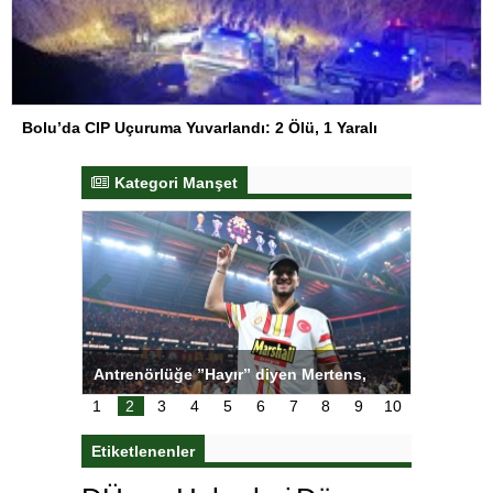
Bolu’da CIP Uçuruma Yuvarlandı: 2 Ölü, 1 Yaralı
Kategori Manşet
ı
Antrenörlüğe ”Hayır” diyen Mertens,
Salihli S
karar
Galatasaray’dan bakın ne istedi
1
2
3
4
5
6
7
8
9
10
Etiketlenenler