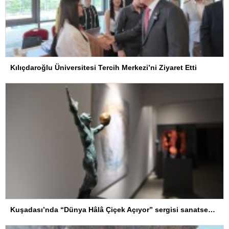
Kılıçdaroğlu Üniversitesi Tercih Merkezi’ni Ziyaret Etti
Kuşadası’nda “Dünya Hâlâ Çiçek Açıyor” sergisi sanatseverlerle buluşuyor