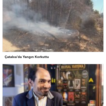
Çatalca’da Yangın Korkuttu