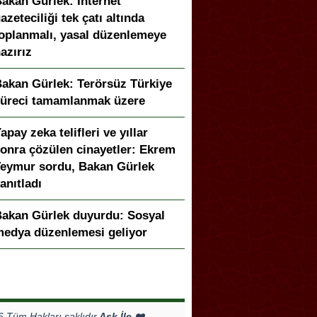
adası’nda “Dünya Hâlâ Çiçek
or” sergisi sanatseverlerle
uşuyor
ok Okunanlar
ün
Bu Hafta
Bu Ay
Bu Yıl
İGAD’ın 13. Dijital Medya
alıştayı Iğdır’da başladı