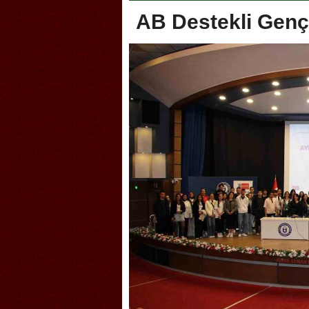
AB Destekli Genç
Akçakoca, Geleneksel Tür
Şampiyonası’na ev sahipliğ