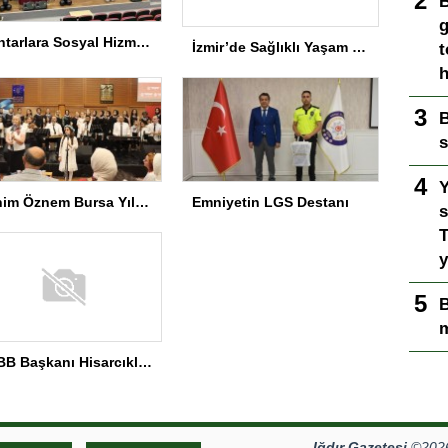
Muhtarlara Sosyal Hizmet Semineri
İzmir’de Sağlıklı Yaşam Spor Festivali düzenlendi
Kuş
Açıy
bul
Ç
Benim Öznem Bursa Yıl Sonu Gösterisi
Emniyetin LGS Destanı
Bug
T
Ç
TOBB Başkanı Hisarcıklıoğlu MEÜ’yi Ziyaret Etti