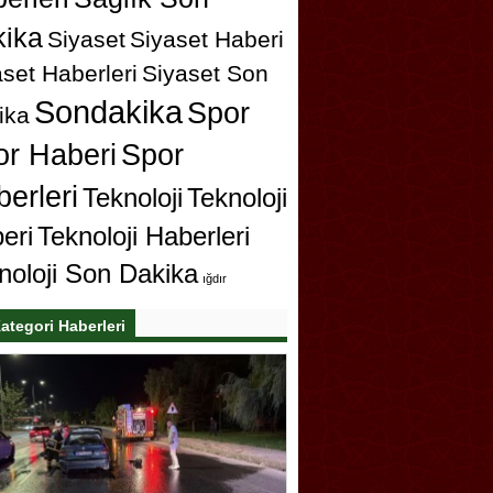
ika
Siyaset
Siyaset Haberi
set Haberleri
Siyaset Son
Sondakika
Spor
ika
or Haberi
Spor
erleri
Teknoloji
Teknoloji
eri
Teknoloji Haberleri
noloji Son Dakika
ığdır
ategori Haberleri