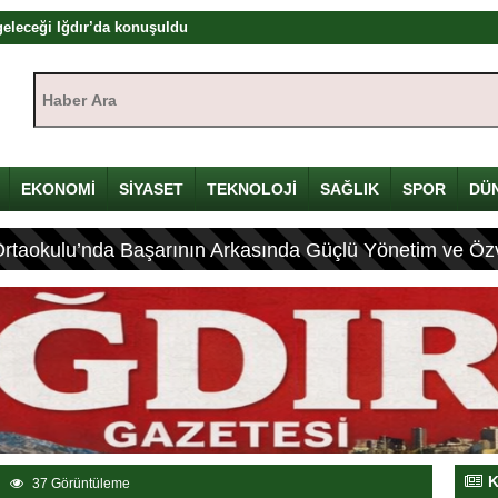
tayı’nda ilk gün sona erdi! Gazeteciliğin dijital dönüşümü Iğdır’da ele
Haber Ara:
nda Önemli Açıklamalar Yaptı
kışı: Herkes bir şeyler yapar ama herkes üretemez
dır’da başladı: Hadi Özışık, internet yasasının perde arkasını anlattı
EKONOMİ
SİYASET
TEKNOLOJİ
SAĞLIK
SPOR
DÜ
zyılın en önemli devlet projesi
ya Çalıştayı’nda Önemli Açıklamalar
Ortaokulu’nda Başarının Arkasında Güçlü Yönetim ve Özv
1’i sürece destek veriyor
l medya düzenlemesi geliyor
tlerde Bulundu
K
37 Görüntüleme