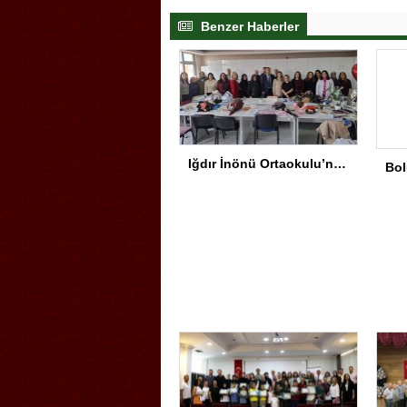
Benzer Haberler
Iğdır İnönü Ortaokulu’nda Başarının Arkasında Güçlü Yönetim ve Özverili Eğitim Kadrosu Bulunuyor