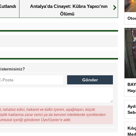
Kutlandı
Antalya’da Cinayet: Kübra Yapıcı’nın
Ölümü
Oto
 istermisiniz?
BAY
Haya
, rahatsız edici, hakaret ve küfür içeren, aşağılayıcı, küçük
şilik haklarına zarar verici ya da benzeri niteliklerde içeriklerden
rumluluk içeriği gönderen Üye/Üyeler’e aittir.