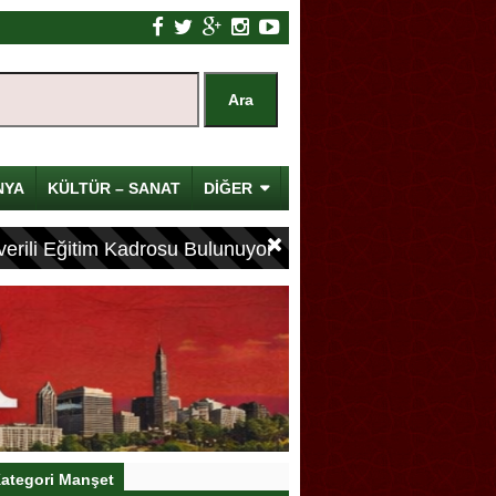
NYA
KÜLTÜR – SANAT
DİĞER
erili Eğitim Kadrosu Bulunuyor
ategori Manşet