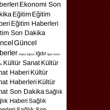
erleri
Ekonomi Son
kika
Eğitim
Eğitim
beri
Eğitim Haberleri
itim Son Dakika
ncel
Güncel
berler
Iğdır
Hatice Eğrice
Iğdır İnönü
Kültür Sanat
Kültür
lu
nat Haberi
Kültür
at Haberleri
Kültür
nat Son Dakika
Sağlık
lık Haberi
Sağlık
erleri
Sağlık Son