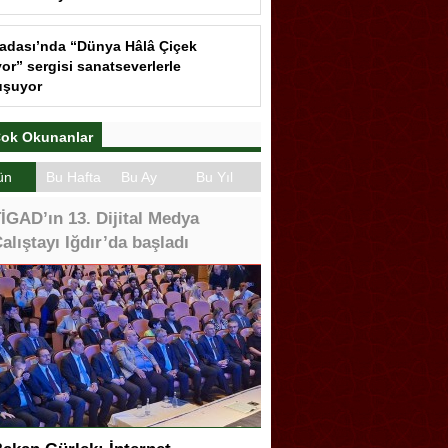
ın’daki Yangın Hayvan Tahliyesine
ep Oldu
çdaroğlu Üniversitesi Tercih
ezi’ni Ziyaret Etti