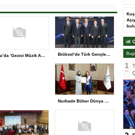
Ayd
Seb
Brüksel’de Türk Gençler İçin Diplomasi Programı
Bolu’da ‘Gezici Müzik Atölyesi’ Gala Programı
Kılı
Merk
Nurbade Büber Dünya Şampiyonu