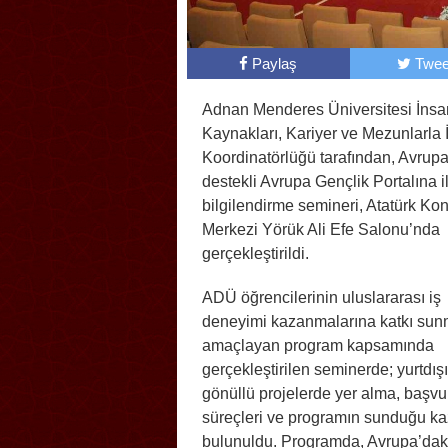
Paylaş
Twee
Adnan Menderes Üniversitesi İnsa
Kaynakları, Kariyer ve Mezunlarla İl
Koordinatörlüğü tarafından, Avrupa 
destekli Avrupa Gençlik Portalına il
bilgilendirme semineri, Atatürk Ko
Merkezi Yörük Ali Efe Salonu’nda
gerçekleştirildi.
ADÜ öğrencilerinin uluslararası iş
deneyimi kazanmalarına katkı sun
amaçlayan program kapsamında
gerçekleştirilen seminerde; yurtdış
gönüllü projelerde yer alma, başvu
süreçleri ve programın sunduğu ka
bulunuldu. Programda, Avrupa’daki 