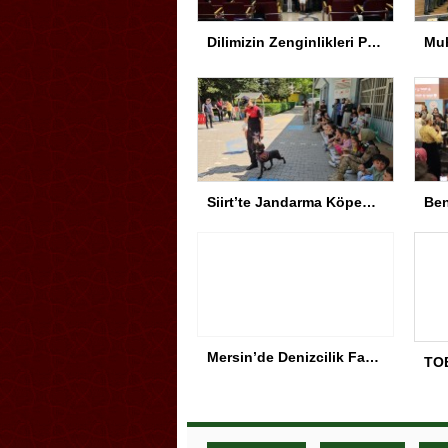
Dilimizin Zenginlikleri Projesi Kapanış Töreni
Siirt’te Jandarma Köpekleri Anaokulu’nda Gösteri Yaptı
Mersin’de Denizcilik Fakültesi binası hizmete açıldı