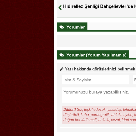
Hıdırellez Şenliği Bahçelievler’de 
Yorumlar
Yorumlar (Yorum Yapılmamış)
Yazı hakkında görüşlerinizi belirtmek
Dikkat!
Suç teşkil edecek, yasadışı, tehditkar
düşürücü, kaba, pornografik, ahlaka aykırı, ki
doğan her türlü mali, hukuki, cezai, idari so