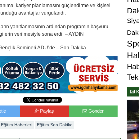
tanıma, kariyer planlamasını güçlendirme ve kişisel
Dak
sunduğu avantajlar vurgulandı.
Siya
ların yanıtlanmasının ardından programın başvuru
Dak
lgilerin verilmesiyle sona erdi. – AYDIN
Sp
i Gençlik Semineri ADÜ’de – Son Dakika
Hab
Hab
Tek
K
tle
Paylaş
Gönder
Eğitim Haberleri
Eğitim Son Dakika