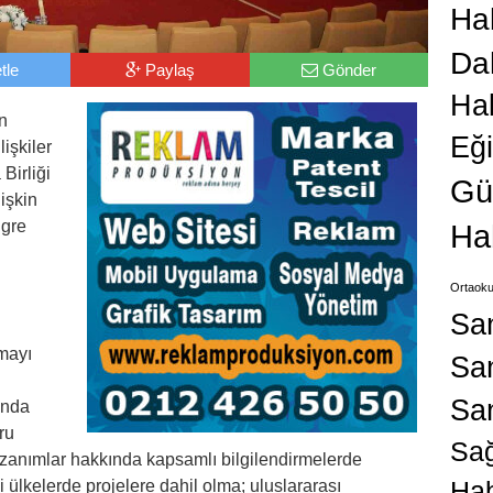
Hab
Da
tle
Paylaş
Gönder
Ha
n
Eğ
işkiler
Birliği
Gü
işkin
ngre
Ha
Ortaoku
Sa
mayı
San
Sa
ında
ru
Sağ
zanımlar hakkında kapsamlı bilgilendirmelerde
Hab
ülkelerde projelere dahil olma; uluslararası