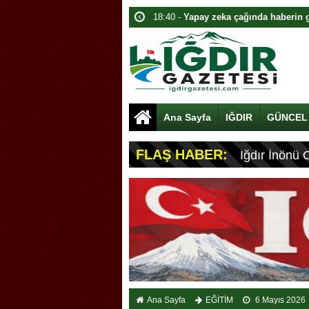
18:00 -
TİGAD 13. Dijital Medya Çalış
alındı
17:40 -
Adalet Bakanı Lojman Açılışı
16:40 -
Av. Bedia Teymur’dan telif çı
16:00 -
13. Dijital Medya Çalıştayı Iğ
Ana Sayfa
IĞDIR
GÜNCEL
15:40 -
Adalet Bakanı Akın Gürlek: Yü
14:40 -
Bakan Gürlek’ten Dijital Med
FLAŞ HABER:
Iğdır İnönü 
14:00 -
Bakan Gürlek: Halkın yüzde 9
13:40 -
Bakan Gürlek duyurdu: Sosya
19:00 -
Bakan Gürlek Iğdır’da Ziyare
Ana Sayfa
EĞİTİM
6 Mayıs 2026