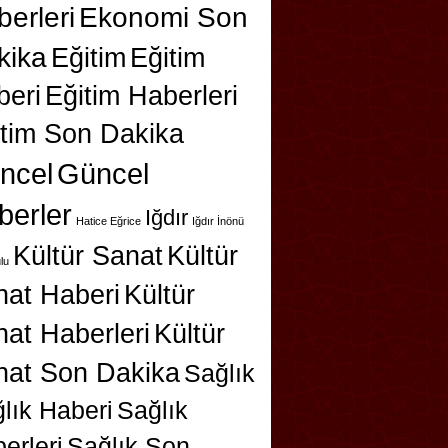
erleri
Ekonomi Son
kika
Eğitim
Eğitim
beri
Eğitim Haberleri
itim Son Dakika
ncel
Güncel
berler
Iğdır
Hatice Eğrice
Iğdır İnönü
Kültür Sanat
Kültür
lu
nat Haberi
Kültür
at Haberleri
Kültür
nat Son Dakika
Sağlık
lık Haberi
Sağlık
erleri
Sağlık Son