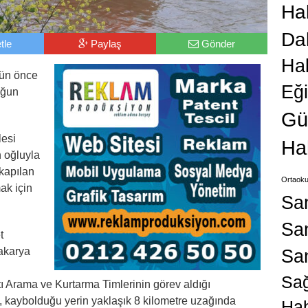
Hab
Da
tle
Paylaş
Gönder
Ha
gün önce
Eğ
uğun
Gü
lesi
Ha
 oğluyla
 kapılan
Ortaoku
ak için
Sa
San
t
Sa
akarya
Sağ
ı Arama ve Kurtarma Timlerinin görev aldığı
 kaybolduğu yerin yaklaşık 8 kilometre uzağında
Hab