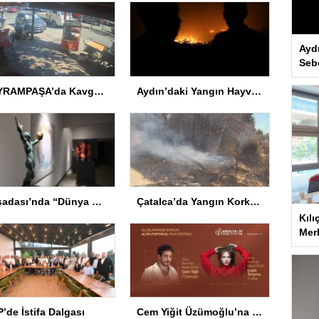
Ayd
Seb
BAYRAMPAŞA’da Kavga: Bir Kişi Hayatını Kaybetti
Aydın’daki Yangın Hayvan Tahliyesine Sebep Oldu
Kuşadası’nda “Dünya Hâlâ Çiçek Açıyor” sergisi sanatseverlerle buluşuyor
Çatalca’da Yangın Korkuttu
Kılı
Merk
’de İstifa Dalgası
Cem Yiğit Üzümoğlu’na Genç Başarı Ödülü