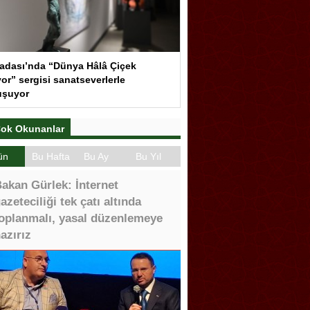
adası’nda “Dünya Hâlâ Çiçek
or” sergisi sanatseverlerle
uşuyor
ok Okunanlar
ün
Bu Hafta
Bu Ay
Bu Yıl
akan Gürlek: İnternet
azeteciliği tek çatı altında
oplanmalı, yasal düzenlemeye
azırız