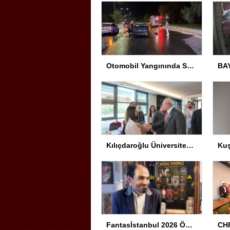
Otomobil Yangınında Sürücü Yaralandı
Kılıçdaroğlu Üniversitesi Tercih Merkezi’ni Ziyaret Etti
Fantasİstanbul 2026 Ödül Töreni Yapıldı
CHP