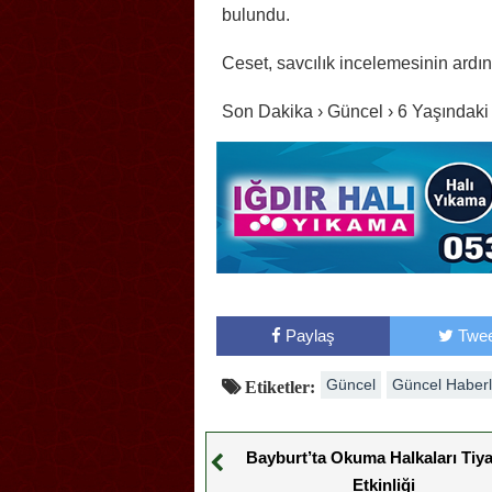
bulundu.
Ceset, savcılık incelemesinin ardı
Son Dakika › Güncel › 6 Yaşında
Paylaş
Twee
Güncel
Güncel Haberl
Etiketler:
Bayburt’ta Okuma Halkaları Tiy
Etkinliği