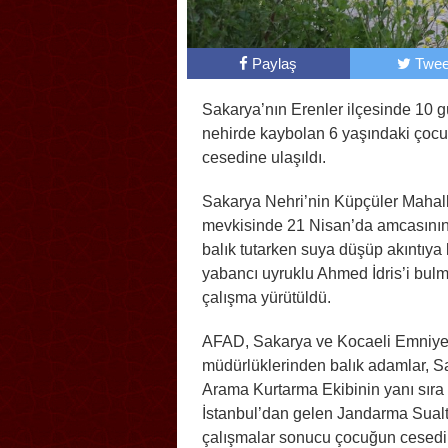
Paylaş
Twee
Sakarya’nın Erenler ilçesinde 10 
nehirde kaybolan 6 yaşındaki çoc
cesedine ulaşıldı.
Sakarya Nehri’nin Küpçüler Mahal
mevkisinde 21 Nisan’da amcasının
balık tutarken suya düşüp akıntıya
yabancı uyruklu Ahmed İdris’i bulm
çalışma yürütüldü.
AFAD, Sakarya ve Kocaeli Emniye
müdürlüklerinden balık adamlar, S
Arama Kurtarma Ekibinin yanı sıra
İstanbul’dan gelen Jandarma Sualt
çalışmalar sonucu çocuğun cesedi,