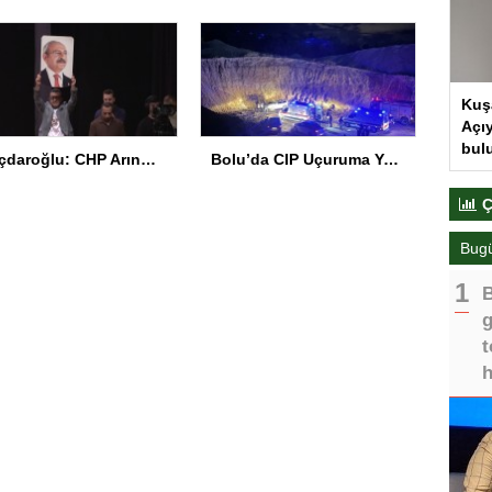
Kuş
Açıy
bul
Kılıçdaroğlu: CHP Arınmak Zorunda
Bolu’da CIP Uçuruma Yuvarlandı: 2 Ölü, 1 Yaralı
Ç
Bug
B
g
t
h