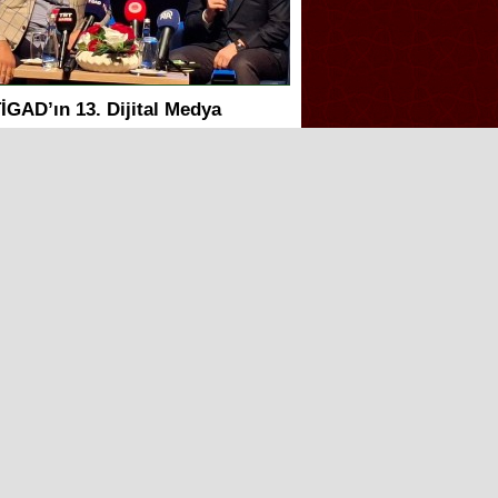
İGAD’ın 13. Dijital Medya
alıştayı Iğdır’da başladı
akan Gürlek: Terörsüz Türkiye
üreci tamamlanmak üzere
apay zeka telifleri ve yıllar
onra çözülen cinayetler: Ekrem
eymur sordu, Bakan Gürlek
anıtladı
akan Gürlek duyurdu: Sosyal
edya düzenlemesi geliyor