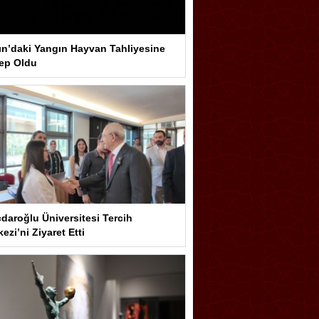
ın’daki Yangın Hayvan Tahliyesine
ep Oldu
çdaroğlu Üniversitesi Tercih
ezi’ni Ziyaret Etti