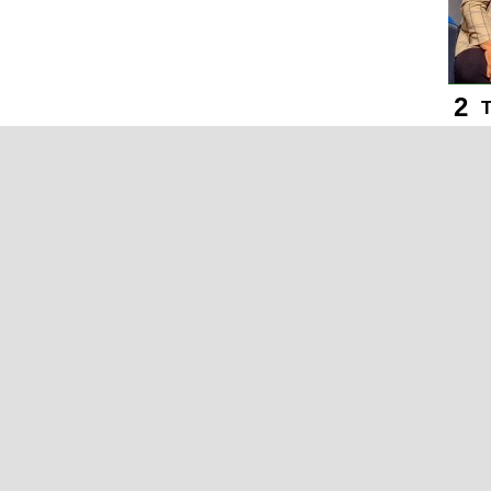
T
Ç
B
s
Y
s
T
y
B
m