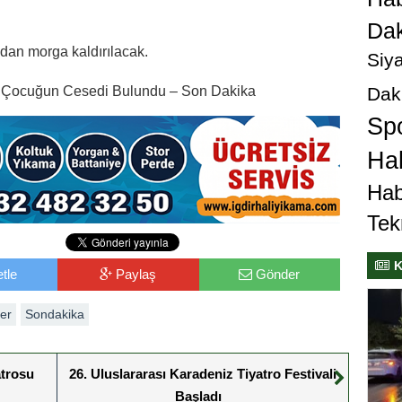
Dak
ndan morga kaldırılacak.
Siya
Dak
ki Çocuğun Cesedi Bulundu – Son Dakika
Sp
Hab
Hab
Tek
K
tle
Paylaş
Gönder
er
Sondakika
atrosu
26. Uluslararası Karadeniz Tiyatro Festivali
Başladı