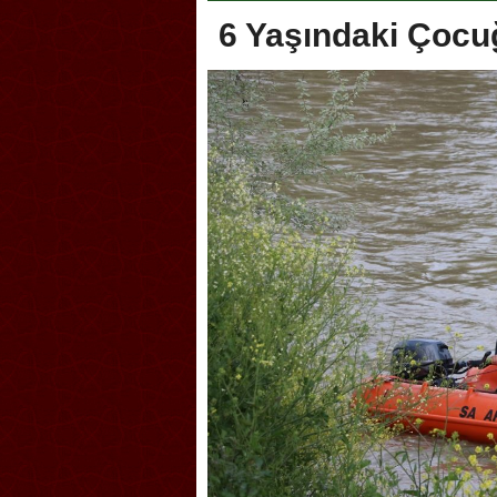
6 Yaşındaki Çoc
lik şakası Dünya Kupası’nı
Antrenörlüğe ”Hayır” diye
tırdı! Güney Kore’den sert karar
Galatasaray’dan bakın ne i