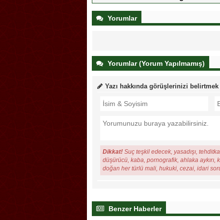
Yorumlar
Yorumlar (Yorum Yapılmamış)
Yazı hakkında görüşlerinizi belirtmek
Dikkat!
Suç teşkil edecek, yasadışı, tehditkar
düşürücü, kaba, pornografik, ahlaka aykırı, ki
doğan her türlü mali, hukuki, cezai, idari so
Benzer Haberler