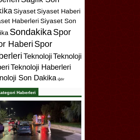
ika
Siyaset
Siyaset Haberi
set Haberleri
Siyaset Son
Sondakika
Spor
ika
or Haberi
Spor
erleri
Teknoloji
Teknoloji
eri
Teknoloji Haberleri
noloji Son Dakika
ığdır
ategori Haberleri