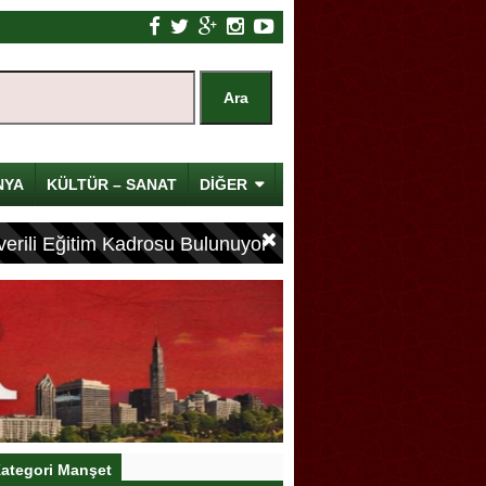
NYA
KÜLTÜR – SANAT
DİĞER
erili Eğitim Kadrosu Bulunuyor
ategori Manşet